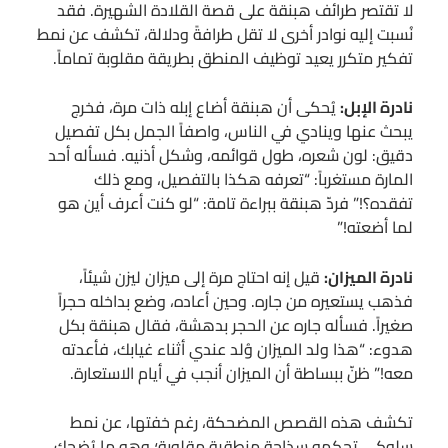
لا تقتصر طرائف هبنقة على قصة القلادة الشهيرة. فقد
نُسبت إليه نوادر أخرى لا تقل طرافةً ودلالة، تكشف عن نمط
تفكير متكرر يعيد توظيف المنطق بطريقة مقلوبة تماماً.
نادرة الإبل:
يُحكى أن هبنقة أضاع إبله ذات مرة، فخرج
يبحث عنها وينادي في الناس، واصفاً الجمل بكل تفصيل
دقيق: لون شعره، طول قوائمه، وشكل أذنيه. فسأله أحد
المارة مستغرباً: “تعرفه هكذا بالتفصيل، ومع ذلك
تفقده؟!” فردّ هبنقة ببراءة تامة: “لو كنت أعرف أين هو
لما أضعته!”
نادرة الميزان:
قيل إنه احتاج مرة إلى ميزان ليزن شيئاً،
فذهب يستعيره من جاره. وحين أعاده، وضع بداخله حجراً
صغيراً. فسأله جاره عن الحجر بدهشة، فقال هبنقة بكل
هدوء: “هذا ولد الميزان وُلد عندي أثناء غيابك، فأعدته
معه!” ظنّ ببساطة أن الميزان أنجب في أيام الاستعارة.
تكشف هذه القصص المضحكة، رغم خفتها، عن نمط
سلوكي تحكمه سذاجة منطقية مقلوبة؛ وهو ما يُضحك