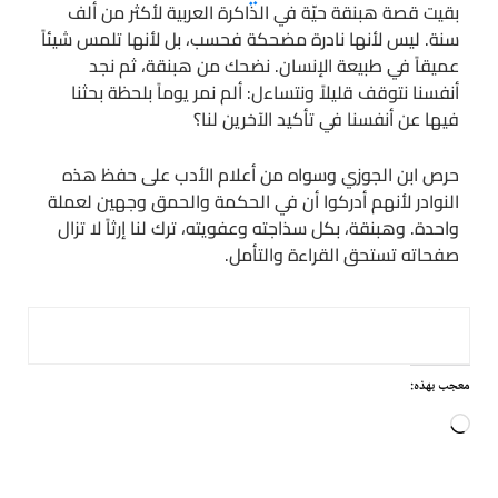
بقيت قصة هبنقة حيّة في الذاكرة العربية لأكثر من ألف
سنة. ليس لأنها نادرة مضحكة فحسب، بل لأنها تلمس شيئاً
عميقاً في طبيعة الإنسان. نضحك من هبنقة، ثم نجد
أنفسنا نتوقف قليلاً ونتساءل: ألم نمر يوماً بلحظة بحثنا
فيها عن أنفسنا في تأكيد الآخرين لنا؟
حرص ابن الجوزي وسواه من أعلام الأدب على حفظ هذه
النوادر لأنهم أدركوا أن في الحكمة والحمق وجهين لعملة
واحدة. وهبنقة، بكل سذاجته وعفويته، ترك لنا إرثاً لا تزال
صفحاته تستحق القراءة والتأمل.
معجب بهذه:
جاري
التحميل…