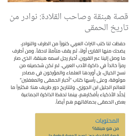
قصة هبنقة وصاحب القلادة: نوادر من
تاريخ الحمقى
حفظت لنا كتب التراث العربي كنوزاً من الطرف والنوادر،
يضحك منها القارئ أولاً، ثم يقف متأملاً لاحقاً. ومن أطرف
ما وصل إلينا عبر القرون، أخبار رجل اسمه هبنقة، الذي صار
رمزاً خالداً في ذاكرة الأدب العربي. لم تكن شخصيته من
نسج الخيال، بل أوردها العلماء والمؤرخون في مصادر
موثوقة، وعلى رأسها كتاب “أخبار الحمقى والمغفلين”
للعالم الجليل ابن الجوزي. وللتاريخ دور طريف هنا؛ فكثيراً ما
يُخلَّد الأذكياء بأفكارهم، بينما تحفظ الذاكرة الجماعية
بعض الحمقى بحماقاتهم هم أيضاً.
المحتويات
من هو هبنقة؟
قصة القلادة: حين تصبح الهوية قطعة حلي