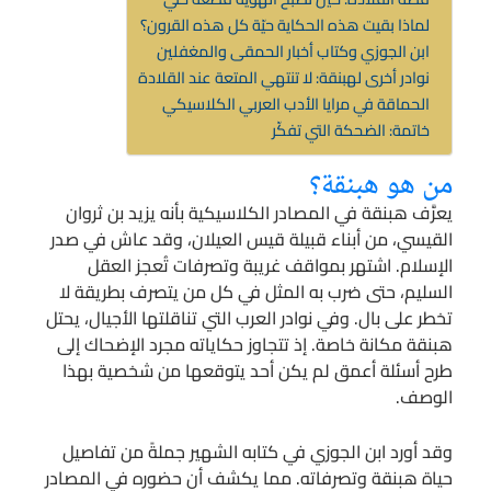
لماذا بقيت هذه الحكاية حيّة كل هذه القرون؟
ابن الجوزي وكتاب أخبار الحمقى والمغفلين
نوادر أخرى لهبنقة: لا تنتهي المتعة عند القلادة
الحماقة في مرايا الأدب العربي الكلاسيكي
خاتمة: الضحكة التي تفكّر
من هو هبنقة؟
يعرَّف هبنقة في المصادر الكلاسيكية بأنه يزيد بن ثروان
القيسي، من أبناء قبيلة قيس العيلان، وقد عاش في صدر
الإسلام. اشتهر بمواقف غريبة وتصرفات تُعجز العقل
السليم، حتى ضرب به المثل في كل من يتصرف بطريقة لا
تخطر على بال. وفي نوادر العرب التي تناقلتها الأجيال، يحتل
هبنقة مكانة خاصة. إذ تتجاوز حكاياته مجرد الإضحاك إلى
طرح أسئلة أعمق لم يكن أحد يتوقعها من شخصية بهذا
الوصف.
وقد أورد ابن الجوزي في كتابه الشهير جملةً من تفاصيل
حياة هبنقة وتصرفاته. مما يكشف أن حضوره في المصادر