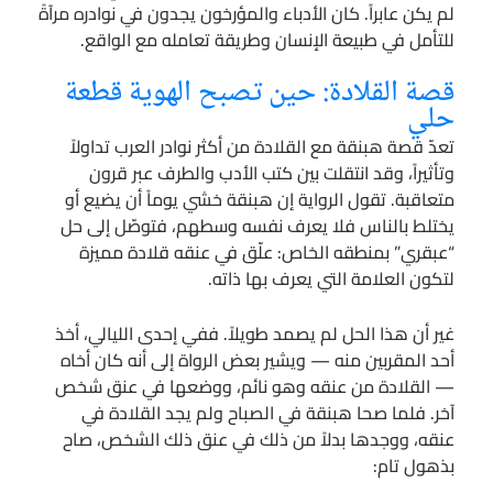
لم يكن عابراً. كان الأدباء والمؤرخون يجدون في نوادره مرآةً
للتأمل في طبيعة الإنسان وطريقة تعامله مع الواقع.
قصة القلادة: حين تصبح الهوية قطعة
حلي
تعدّ قصة هبنقة مع القلادة من أكثر نوادر العرب تداولاً
وتأثيراً، وقد انتقلت بين كتب الأدب والطرف عبر قرون
متعاقبة. تقول الرواية إن هبنقة خشي يوماً أن يضيع أو
يختلط بالناس فلا يعرف نفسه وسطهم، فتوصّل إلى حل
“عبقري” بمنطقه الخاص: علّق في عنقه قلادة مميزة
لتكون العلامة التي يعرف بها ذاته.
غير أن هذا الحل لم يصمد طويلاً. ففي إحدى الليالي، أخذ
أحد المقربين منه — ويشير بعض الرواة إلى أنه كان أخاه
— القلادة من عنقه وهو نائم، ووضعها في عنق شخص
آخر. فلما صحا هبنقة في الصباح ولم يجد القلادة في
عنقه، ووجدها بدلاً من ذلك في عنق ذلك الشخص، صاح
بذهول تام: