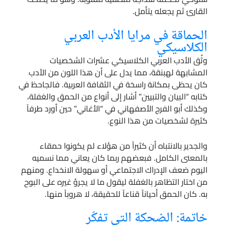
القارئ ثم يجعله يتأمل.
الحماقة في مرايا الأدب العربي
الكلاسيكي
وثّق الأدب العربي الكلاسيكي عشرات الشخصيات
المشابهة لهبنقة، مما يدل على أن هذا اللون من الأدب
كان يحظى بمكانة راسخة في الثقافة العربية. فالجاحظ في
كتابه “البيان والتبيين” أشار إلى أنواع من الحمق والغفلة،
وكذلك أبو الفرج الأصفهاني في “الأغاني” حين أورد طرفاً
كثيرة لشخصيات من هذا النوع.
والجدير بالانتباه أن كثيراً من هؤلاء لم يكونوا حمقاء
بالمعنى الكامل. فبعضهم ربما كان يعاني مما نسميه
اليوم ضعف الإدراك الاجتماعي أو سهولة الانخداع. ومنهم
من اختار التظاهر بالغفلة ليقول ما لا يجرؤ غيره على البوح
به. كان الحمق أحياناً قناعاً للحقيقة، لا هروباً منها.
خاتمة: الضحكة التي تفكّر