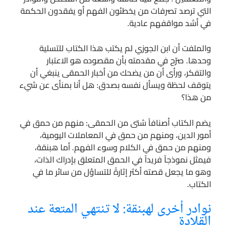
التي ترصد تصرفات من يخطئون الفهم أو يفقدون الحكمة
في أشد مواقفهم عادية.
والملفت أن ابن الجوزي لم يكتب هذا الكتاب للتسلية
وحدها. صرّح في مقدمته بأن مقصوده هو الاعتبار
والتفكر، ورأى أن من يضحك من أخبار الحمقى ينبغي أن
يتوقف لحظة ويسأل نفسه بصدق: هل أنا بمنأى عن شيء
من هذا؟
يضم الكتاب أصنافاً شتى من الحمقى: منهم من حمق في
أمور الدين، ومنهم من حمق في المعاملات اليومية،
ومنهم من حمق في الكلام وسوء الفهم. أما هبنقة،
فيمثل نموذجاً فريداً في الحمق المتعلق بإدراك الذات،
وهو ما يجعل قصته أكثر إثارةً للتساؤل من سائر ما في
الكتاب.
نوادر أخرى لهبنقة: لا تنتهي المتعة عند
القلادة