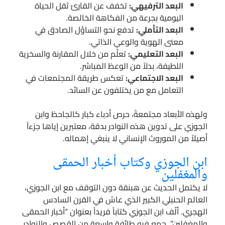
البعد الترفيهي:
تخفف عن القارئ ثقل الحياة
اليومية بجرعة من الفكاهة الخالصة.
البعد التأملي:
تدفع نحو التساؤل الصادق في
معنى الهوية والوعي الذاتي.
البعد التعليمي:
تعلّم من خلال المقارنة والسخرية
اللطيفة، بدلاً من الوعظ المباشر.
البعد الاجتماعي:
تعكس طريقة المجتمعات في
التعامل مع من يختلفون عن السائد.
ولهذه الأبعاد مجتمعةً، حرص أدباء كبار كالجاحظ وابن
الجوزي على تدوين هذه النوادر بدقة، معتبرين إياها جزءاً
أصيلاً من الموروث الإنساني لا ينبغي إهماله.
ابن الجوزي وكتاب أخبار الحمقى
والمغفلين
لا يكتمل الحديث عن هبنقة دون التوقف مع ابن الجوزي،
العالم الحنبلي الكبير الذي عاش في القرن السادس
الهجري. ألّف ابن الجوزي كتاباً فريداً بعنوان “أخبار الحمقى
والمغفلين”. جمع فيه طائفة واسعة من القصص والنوادر