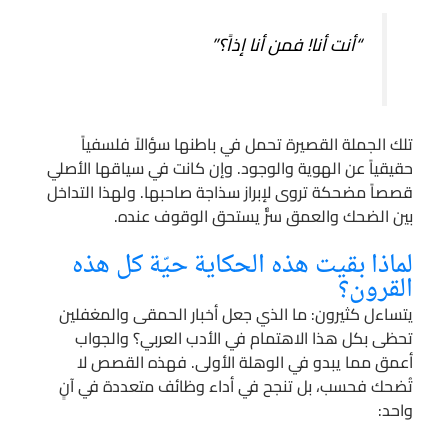
“أنت أنا! فمن أنا إذاً؟”
تلك الجملة القصيرة تحمل في باطنها سؤالاً فلسفياً
حقيقياً عن الهوية والوجود. وإن كانت في سياقها الأصلي
قصصاً مضحكة تروى لإبراز سذاجة صاحبها. ولهذا التداخل
بين الضحك والعمق سرٌّ يستحق الوقوف عنده.
لماذا بقيت هذه الحكاية حيّة كل هذه
القرون؟
يتساءل كثيرون: ما الذي جعل أخبار الحمقى والمغفلين
تحظى بكل هذا الاهتمام في الأدب العربي؟ والجواب
أعمق مما يبدو في الوهلة الأولى. فهذه القصص لا
تُضحك فحسب، بل تنجح في أداء وظائف متعددة في آنٍ
واحد: