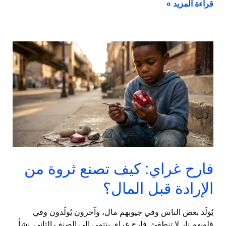
قراءة المزيد »
فارح
غراي:
كيف
تصنع
ثروة
من
الإرادة
قبل
المال؟
فارح غراي: كيف تصنع ثروة من
الإرادة قبل المال؟
يُولَد بعض الناس وفي جيوبهم مال، وآخرون يُولَدون وفي
قلوبهم نار لا تنطفئ. فارح غراي ينتمي إلى الصنف الثاني. نشأ