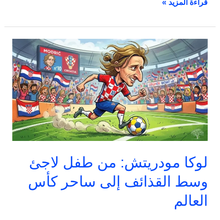
قراءة المزيد »
لوكا
مودريتش:
من
طفل
لاجئ
وسط
القذائف
إلى
ساحر
كأس
لوكا مودريتش: من طفل لاجئ
العالم
وسط القذائف إلى ساحر كأس
العالم