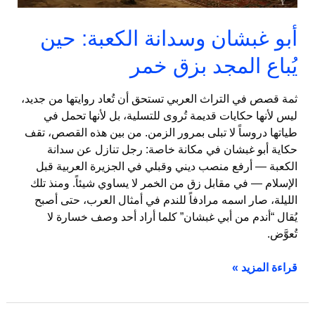
خمر
أبو غبشان وسدانة الكعبة: حين
يُباع المجد بزق خمر
ثمة قصص في التراث العربي تستحق أن تُعاد روايتها من جديد،
ليس لأنها حكايات قديمة تُروى للتسلية، بل لأنها تحمل في
طياتها دروساً لا تبلى بمرور الزمن. من بين هذه القصص، تقف
حكاية أبو غبشان في مكانة خاصة: رجل تنازل عن سدانة
الكعبة — أرفع منصب ديني وقبلي في الجزيرة العربية قبل
الإسلام — في مقابل زق من الخمر لا يساوي شيئاً. ومنذ تلك
الليلة، صار اسمه مرادفاً للندم في أمثال العرب، حتى أصبح
يُقال “أندم من أبي غبشان” كلما أراد أحد وصف خسارة لا
تُعوَّض.
قراءة المزيد »