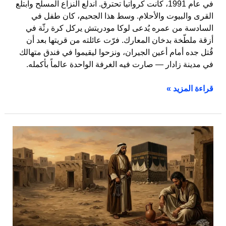
في عام 1991، كانت كرواتيا تحترق. اندلع النزاع المسلح وابتلع
القرى والبيوت والأحلام. وسط هذا الجحيم، كان طفل في
السادسة من عمره يُدعى لوكا مودريتش يركل كرة رثّة في
أزقة ملطّخة بدخان المعارك. فرّت عائلته من قريتها بعد أن
قُتل جده أمام أعين الجيران، ونزحوا ليقيموا في فندق متهالك
في مدينة زادار — صارت فيه الغرفة الواحدة عالماً بأكمله.
قراءة المزيد »
أبو
غبشان
وسدانة
الكعبة:
حين
يُباع
المجد
بزق