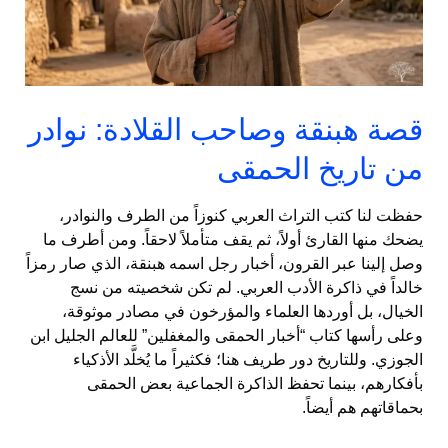
من
تاريخ
الحمقى
قصة هبنقة وصاحب القلادة: نوادر
من تاريخ الحمقى
حفظت لنا كتب التراث العربي كنوزاً من الطرف والنوادر،
يضحك منها القارئ أولاً، ثم يقف متأملاً لاحقاً. ومن أطرف ما
وصل إلينا عبر القرون، أخبار رجل اسمه هبنقة، الذي صار رمزاً
خالداً في ذاكرة الأدب العربي. لم تكن شخصيته من نسج
الخيال، بل أوردها العلماء والمؤرخون في مصادر موثوقة،
وعلى رأسها كتاب “أخبار الحمقى والمغفلين” للعالم الجليل ابن
الجوزي. وللتاريخ دور طريف هنا؛ فكثيراً ما يُخلَّد الأذكياء
بأفكارهم، بينما تحفظ الذاكرة الجماعية بعض الحمقى
بحماقاتهم هم أيضاً.