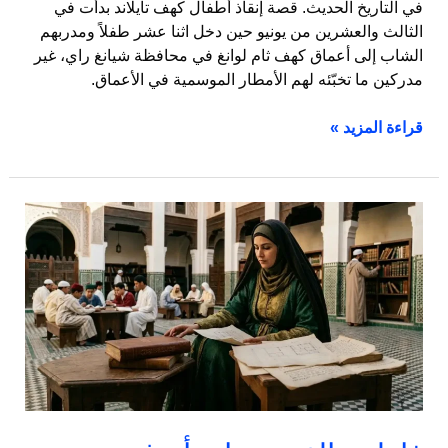
في التاريخ الحديث. قصة إنقاذ أطفال كهف تايلاند بدأت في
الثالث والعشرين من يونيو حين دخل اثنا عشر طفلاً ومدربهم
الشاب إلى أعماق كهف ثام لوانغ في محافظة شيانغ راي، غير
مدركين ما تخبّئه لهم الأمطار الموسمية في الأعماق.
قراءة المزيد »
فاطمة
الفهرية:
امرأة
غيرت
مجرى
التاريخ
وأسست
أول
جامعة
في