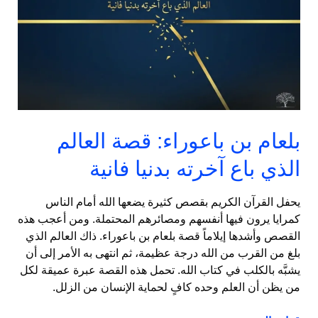
باعوراء:
قصة
العالم
الذي
باع
آخرته
بدنيا
فانية
بلعام بن باعوراء: قصة العالم
الذي باع آخرته بدنيا فانية
يحفل القرآن الكريم بقصص كثيرة يضعها الله أمام الناس
كمرايا يرون فيها أنفسهم ومصائرهم المحتملة. ومن أعجب هذه
القصص وأشدها إيلاماً قصة بلعام بن باعوراء. ذاك العالم الذي
بلغ من القرب من الله درجة عظيمة، ثم انتهى به الأمر إلى أن
يشبَّه بالكلب في كتاب الله. تحمل هذه القصة عبرة عميقة لكل
من يظن أن العلم وحده كافٍ لحماية الإنسان من الزلل.