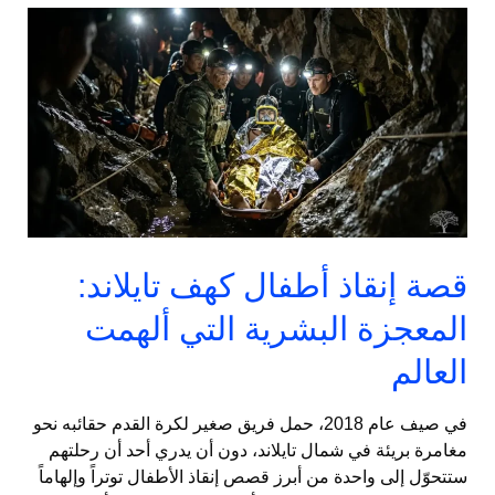
قصة
إنقاذ
أطفال
كهف
تايلاند:
المعجزة
البشرية
التي
ألهمت
العالم
قصة إنقاذ أطفال كهف تايلاند:
المعجزة البشرية التي ألهمت
العالم
في صيف عام 2018، حمل فريق صغير لكرة القدم حقائبه نحو
مغامرة بريئة في شمال تايلاند، دون أن يدري أحد أن رحلتهم
ستتحوّل إلى واحدة من أبرز قصص إنقاذ الأطفال توتراً وإلهاماً