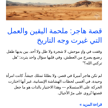
التي
غيرت
وجه
التاريخ
قصة هاجر: ملحمة اليقين والعمل
التي غيرت وجه التاريخ
وقفت في وادٍ موحش، لا شجرة ولا ظل ولا أحد. بين يديها طفل
رضيع يصرخ من العطش، وفي قلبها سؤال واحد يتردد: “هل
تركني الله؟”
لم تكن هاجر أميرةً في قصر، ولا بطلةً تمتلك جيشاً. كانت امرأة
وحيدة، في أقسى لحظات الهشاشة الإنسانية، غير أنها اختارت
الحركة على الاستسلام — وهذا الاختيار بالذات هو ما جعل
قصتها تُروى على مرّ الأجيال.
قراءة المزيد »