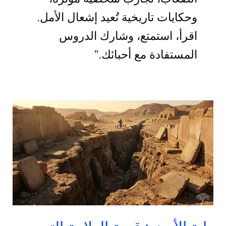
وحكايات تاريخية تُعيد إشعال الأمل.
اقرأ، استمتع، وشارك الدروس
المستفادة مع أحبائك.”
دابة
الأرض:
قصة
العلامة
التي
تكلم
الناس
وتفصل
بين
المؤمن