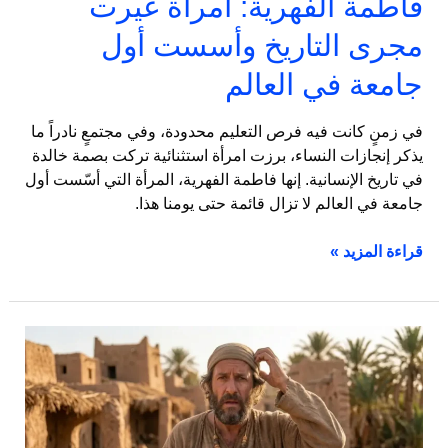
فاطمة الفهرية: امرأة غيرت
العالم
مجرى التاريخ وأسست أول
جامعة في العالم
في زمنٍ كانت فيه فرص التعليم محدودة، وفي مجتمعٍ نادراً ما
يذكر إنجازات النساء، برزت امرأة استثنائية تركت بصمة خالدة
في تاريخ الإنسانية. إنها فاطمة الفهرية، المرأة التي أسّست أول
جامعة في العالم لا تزال قائمة حتى يومنا هذا.
قراءة المزيد »
قصة
هبنقة
وصاحب
القلادة:
نوادر