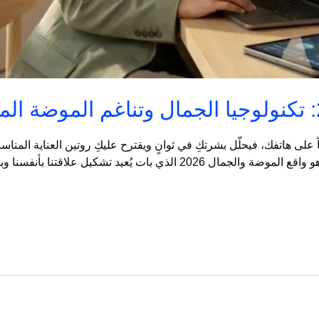
ً على هاتفك، فيحلّل بشرتكِ في ثوانٍ ويقترح عليكِ روتين العناية المناس
يد تشكيل علاقتنا بأنفسنا وبالأناقة من جذورها.