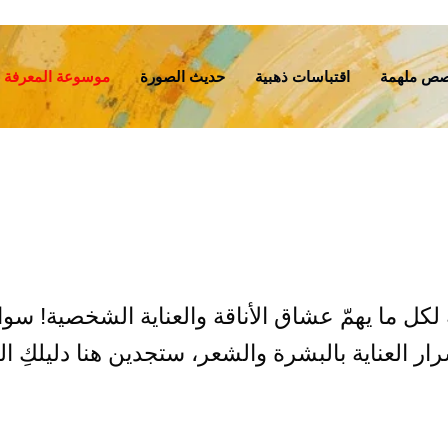
ص ملهمة
اقتباسات ذهبية
حديث الصورة
موسوعة المعرفة
 لكل ما يهمّ عشاق الأناقة والعناية الشخصية! س
ر العناية بالبشرة والشعر، ستجدين هنا دليلكِ العل