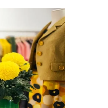
سيكولوجية
الألوان
في
الأزياء:
أسرار
لغة
الملابس