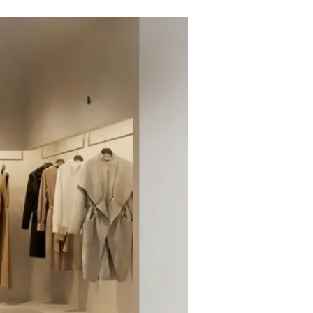
الموضة
والفن
التشكيلي:
رحلة
عبر
التيارات
الفنية
الكبرى
التي
شكلت
ملابسنا