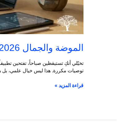
الموضة والجمال 2026: تكنولوجيا الجمال وتناغم الموضة المستدامة
تخيّلي أنكِ تستيقظين صباحاً، تفتحين تطبيقا
توصيات مكررة. هذا ليس خيال علمي، بل هو واقع الموضة والجمال 2026 الذي بات يُع
قراءة المزيد »