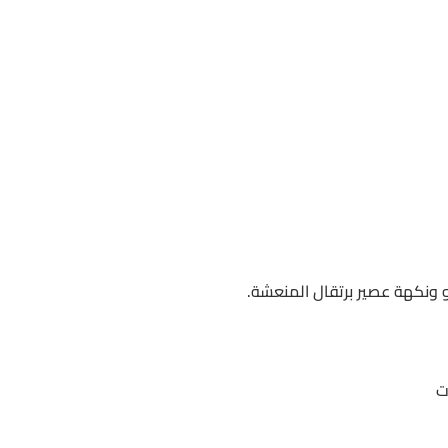
جو ونكهة عصير برتقال المنعشة.
ت