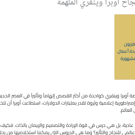
جاح أوبرا وينفري الملهمة
لفزيون
يدة أعمال
 مشهورة
 أوبرا وينفري كواحدة من أكثر القصص إلهاماً وتأثيراً في العصر ال
اطورية إعلامية وثروة تقدر بمليارات الدولارات، استطاعت أوبرا أن تت
العالم.
ادية، بل هي درس في قوة الإرادة والتصميم والإيمان بالذات. فكيف 
عالمي للنجاح والتأثير؟ وما هي الدروس التي يمكننا استخلاصها من رحلته