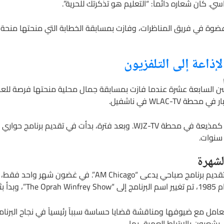
ي. كان شعاره دائماً: “التعليم هو تذكرتك للحرية”.
ضوة في فريق المناظرات، وفازت بمسابقة الخطابة التي منحتها منحة د
لإذاعة إلى التلفزيون
 سن السابعة عشرة عندما فازت بمسابقة جمال محلية منحتها فرصة للع
WLAC- في ناشفيل.
 سنوات.
لشهرة
في عام 1984، انتقلت أوبرا إلى شيكاغو لتقديم برنامج صباحي يدع
تعامل مع ضيوفها ومناقشة قضايا حساسة سبباً رئيسياً في نجاح البرنا
عرون بالارتباط العميق بها.