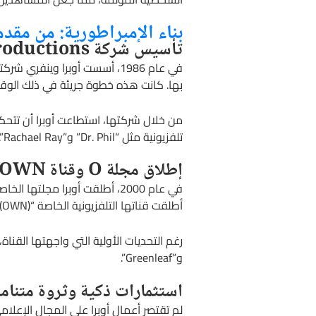
بناء الإمبراطورية: من مقد
تأسيس شركة Harpo Productions
بها. كانت هذه خطوة جريئة في ذلك الوقت
تلفزيونية مثل “Dr. Phil” و”Rachael Ray”.
إطلاق مجلة O وقناة OWN
أطلقت قناتها التلفزيونية الخاصة “Oprah Winfrey Network” (OWN)، لتصبح أول امرأة سوداء تمتلك قناة تلفزيونية.
و”Greenleaf”.
استثمارات ذكية وثروة متنامي
لم تقتصر أعمال أوبرا على المجال الإعل