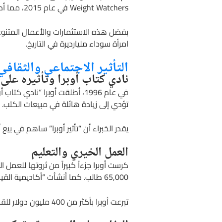
Weight Watchers في عام 2015، مما أدى إلى ارتفاع قيمة أسهم الشركة بشكل كبير.
امرأة سوداء مليارديرة في التاريخ.
التأثير الاجتماعي والثقاف
نادي كتاب أوبرا وتأثيره على 
في عام 1996، أطلقت أوبرا “ن
تؤدي إلى زيادة هائلة في مبيعات الكتب. 
يقدر الخبراء أن “تأثير أوبرا” ساهم في بيع أكثر من 55 مليون كتاب، مما يجعلها واحدة من أكثر المؤثر
العمل الخيري والتعليم
كرست أوبرا جزءاً كبيراً من ثروتها للعمل
65,000 طالب. كما أنشأت “أكاديمية القيادة للفتيات” في جنوب أفريقيا، وهي مدرسة داخلية للفتيات من خلفيات محرومة.
تبرعت أوبرا بأكثر من 400 مليون دولار للقضايا التعليمية، وتعهدت بالتبرع بمعظم ثروتها للأعمال الخيرية بعد وفاتها.