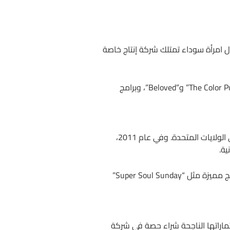
Harpo Produ” (كلمة Oprah مقلوبة)، لتصبح بذلك أول امرأة سوداء تمتلك شركة إنتاج خاصة
من خلال شركتها، استطاعت أوبرا أن تتحكم في محتوى برنامجها وتوسع نطاق أعمالها. أنتجت أفلاماً مثل “The Color Purple” و”Beloved”، وبرامج
في عام 2000، أطلقت أوبرا مجلتها الخاصة “O, The Oprah Magazine”، التي أصبحت واحدة من أنجح المجلات في الولايات المتحدة. وفي عام 2011،
رغم التحديات الأولية التي واجهتها القناة، استطاعت أوبرا بفضل إصرارها وخبرتها أن تحولها إلى نجاح كبير، مع برامج مميزة مثل “Super Soul Sunday”
ماراتها الناجحة شراء حصة في شركة