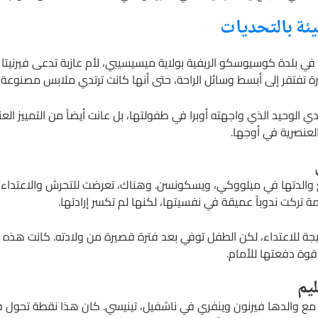
يئة بالتحديات
لدت أوبرا جيل وينفري في 29 يناير 1954 في بلدة كوسيوسكو الريفية بولاية ميسيسيبي، لأم عازبة 
ة تفتقر إلى أبسط وسائل الراحة، حتى أنها كانت ترتدي ملابس مصنوع
 الوحيد الذي واجهته أوبرا في طفولتها، بل عانت أيضاً من التمييز ال
لعنصرية في أوجها.
 والدتها في ميلووكي، ويسكونسن. وهناك، تعرضت للتحرش والاعتداء ا
ة تركت ندوباً عميقة في نفسيتها، لكنها لم تكسر إرادتها.
نتيجة للاعتداء، لكن الطفل توفي بعد فترة قصيرة من ولادته. كانت هذه 
قوة دفعتها للأمام.
ليم
 مع والدها فيرنون وينفري في ناشفيل، تينيسي. كان هذا نقطة تحول ف