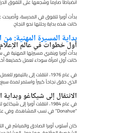
انضباطاً صارماً وشجعها على التفوق الدراس
بدأت أوبرا تتفوق في المدرسة، وأصبحت ع
كانت هذه بداية رحلتها نحو النجاح.
بداية المسيرة المهنية: من ا
أول خطوات في عالم الإعلام
بدأت أوبرا وينفري مسيرتها المهنية في
كانت أول امرأة سوداء تعمل كمذيعة أخبار في محطة TV
الذي حقق نجاحاً كبيراً واستمر لمدة سبع
الانتقال إلى شيكاغو وبداية ا
“Donahue” في نسب المشاهدة. وفي عام 1985، تم تغيير اسم البرنامج إلى “The Oprah Winfrey Show”، وبدأ بثه على المستوى الوطني.
كان أسلوب أوبرا الصادق والمباشر في ال
الشخصية المؤلمة، مما جعل المشاهدين يش