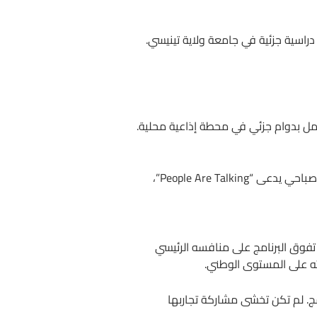
راسية جزئية في جامعة ولاية تينيسي.
مل بدوام جزئي في محطة إذاعية محلية.
في عام 1976، انتقلت إلى بالتيمور للعمل كمذيعة في محطة WJZ-TV. وبعد فترة، بدأت في تقديم برنامج حواري صباحي يدعى “People Are Talking”،
ى “AM Chicago”. في غضون شهر واحد فقط، تفوق البرنامج على منافسه الرئيسي
مج. لم تكن تخشى مشاركة تجاربها