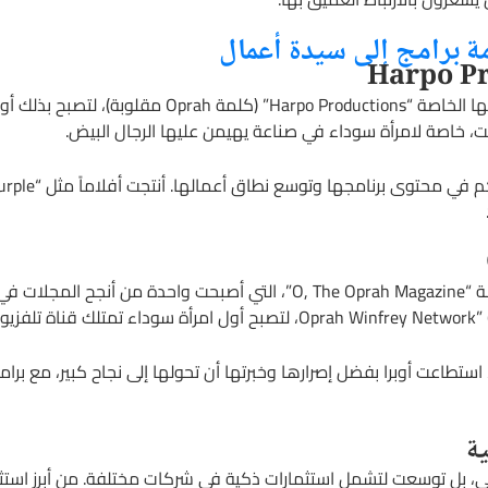
مة برامج إلى سيدة أعمال
في عام 1986، أسست أوبرا وينفري شركتها الخاصة “ctions
، خاصة لامرأة سوداء في صناعة يهيمن عليها الرجال البيض.
ة
امي، بل توسعت لتشمل استثمارات ذكية في شركات مختلفة. من أبرز استث