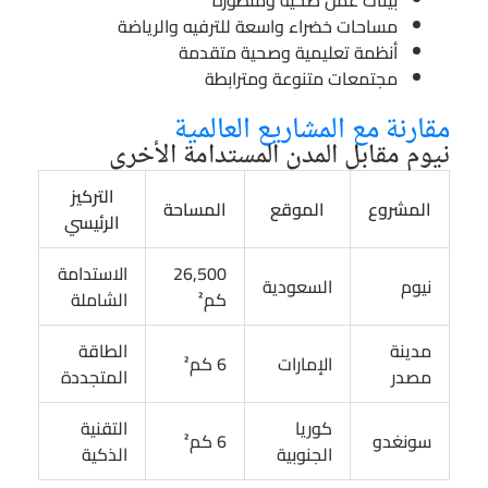
بيئات عمل صحية ومتطورة
مساحات خضراء واسعة للترفيه والرياضة
أنظمة تعليمية وصحية متقدمة
مجتمعات متنوعة ومترابطة
مقارنة مع المشاريع العالمية
نيوم مقابل المدن المستدامة الأخرى
التركيز
المشروع
الموقع
المساحة
الرئيسي
26,500
الاستدامة
نيوم
السعودية
كم²
الشاملة
مدينة
الطاقة
الإمارات
6 كم²
مصدر
المتجددة
كوريا
التقنية
سونغدو
6 كم²
الجنوبية
الذكية