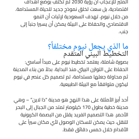
المثير للإعجاب أن رؤية 2030 لم تكتفِ بوضع أهداف
اقتصادية، بل سعت لخلق نموذج جديد للحياة المستدامة.
من خلال نيوم، تهدف السعودية لإثبات أن النمو
الاقتصادي والحفاظ على البيئة يمكن أن يسيرا جنباً إلى
جنب.
ما الذي يجعل نيوم مختلفاً؟
التخطيط البيئي المتقدم
بصورة شاملة، يعتمد تخطيط نيوم على مبدأ أساسي:
الحفاظ على التوازن البيئي منذ البداية. بدلاً من بناء المدينة
ثم محاولة جعلها مستدامة، تم تصميم كل عنصر في نيوم
ليكون متوافقاً مع البيئة الطبيعية.
أحد أبرز الأمثلة على هذا النهج هو مدينة “ذا لاين” – وهي
مدينة خطية بطول 170 كيلومتر تمتد من الجبال إلى البحر
الأحمر. هذا التصميم الفريد يقلل من البصمة الكربونية
للنقل، حيث يمكن للسكان الوصول لأي مكان سيراً على
الأقدام خلال خمس دقائق فقط.