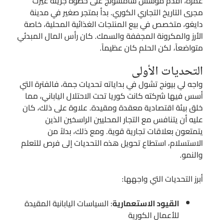
عمره، أقدم مؤسس سامسونج على خطوة جريئة غيرت
مجرى التاريخ التجاري الكوري. بدأ بمتجر صغير في مدينة
دايغو، متخصص في بيع المنتجات الغذائية المحلية، خاصة
الأرز والمكرونة المجففة والسمك. كان رأس المال المبدئي
متواضعاً، لكن الحلم كان عظيماً.
التحديات الأولى
واجه لي بيونج تشول في بداياته تحديات جمة، فالفترة التي
أسس فيها شركته كانت كوريا تحت الاحتلال الياباني، مما
خلق بيئة اقتصادية معقدة ومقيدة. علاوة على ذلك، كان
عليه أن يتنافس مع التجار المحليين الراسخين الذين
يتمتعون بعلاقات تجارية قوية. ومع ذلك، بدلاً من
الاستسلام، استطاع تحويل هذه التحديات إلى فرص للتعلم
والنمو.
أبرز التحديات التي واجهها:
القيود الاستعمارية
: السياسات اليابانية المقيدة
للأعمال الكورية