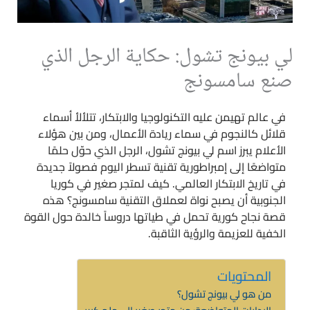
لي بيونج تشول: حكاية الرجل الذي
صنع سامسونج
في عالم تهيمن عليه التكنولوجيا والابتكار، تتلألأ أسماء
قلائل كالنجوم في سماء ريادة الأعمال، ومن بين هؤلاء
الأعلام يبرز اسم لي بيونج تشول، الرجل الذي حوّل حلمًا
متواضعًا إلى إمبراطورية تقنية تسطر اليوم فصولاً جديدة
في تاريخ الابتكار العالمي. كيف لمتجر صغير في كوريا
الجنوبية أن يصبح نواة لعملاق التقنية سامسونج؟ هذه
قصة نجاح كورية تحمل في طياتها دروساً خالدة حول القوة
الخفية للعزيمة والرؤية الثاقبة.
المحتويات
من هو لي بيونج تشول؟