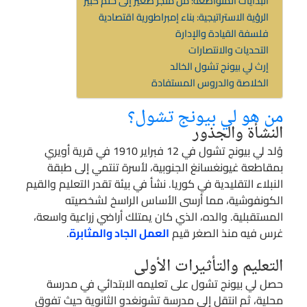
البدايات المتواضعة: من متجر صغير إلى حلم كبير
الرؤية الاستراتيجية: بناء إمبراطورية اقتصادية
فلسفة القيادة والإدارة
التحديات والانتصارات
إرث لي بيونج تشول الخالد
الخلاصة والدروس المستفادة
من هو لي بيونج تشول؟
النشأة والجذور
وُلد لي بيونج تشول في 12 فبراير 1910 في قرية أويري
بمقاطعة غيونغسانغ الجنوبية، لأسرة تنتمي إلى طبقة
النبلاء التقليدية في كوريا. نشأ في بيئة تقدر التعليم والقيم
الكونفوشية، مما أرسى الأساس الراسخ لشخصيته
المستقبلية. والده، الذي كان يمتلك أراضي زراعية واسعة،
غرس فيه منذ الصغر قيم
العمل الجاد والمثابرة
.
التعليم والتأثيرات الأولى
حصل لي بيونج تشول على تعليمه الابتدائي في مدرسة
محلية، ثم انتقل إلى مدرسة تشونغدو الثانوية حيث تفوق