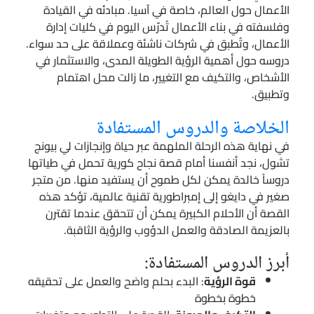
الأعمال حول العالم، خاصة في آسيا. مبادئه في القيادة
وفلسفته في بناء الأعمال تُدرّس اليوم في كليات إدارة
الأعمال، وتُطبق في شركات ناشئة وعملاقة على حد سواء.
دروسه حول أهمية الرؤية الطويلة المدى، والاستثمار في
الأشخاص، والتكيف مع التغيير، ما زالت محل اهتمام
وتطبيق.
الخلاصة والدروس المستفادة
في نهاية هذه الرحلة الملهمة عبر حياة وإنجازات لي بيونج
تشول، نجد أنفسنا أمام قصة نجاح كورية تحمل في طياتها
دروساً خالدة يمكن لكل طموح أن يستفيد منها. من متجر
صغير في دايغو إلى إمبراطورية تقنية عالمية، تؤكد هذه
القصة أن الأحلام الكبيرة يمكن أن تتحقق عندما تقترن
بالعزيمة الصادقة والعمل الدؤوب والرؤية الثاقبة.
أبرز الدروس المستفادة:
قوة الرؤية
: البدء بحلم واضح والعمل على تحقيقه
خطوة بخطوة