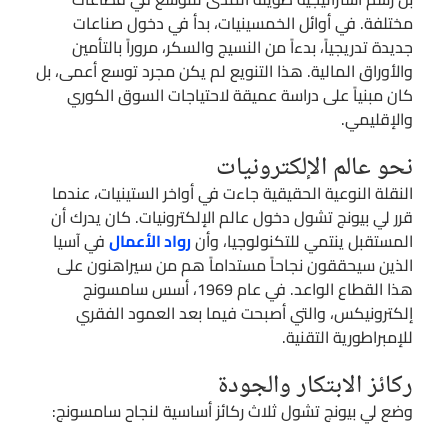
مختلفة. في أوائل الخمسينيات، بدأ في دخول صناعات
جديدة تدريجياً، بدءاً من النسيج والسكر، مروراً بالتأمين
والأوراق المالية. هذا التنويع لم يكن مجرد توسع أعمى، بل
كان مبنياً على دراسة عميقة لاحتياجات السوق الكوري
والإقليمي.
نحو عالم الإلكترونيات
النقلة النوعية الحقيقية جاءت في أواخر الستينيات، عندما
قرر لي بيونج تشول دخول عالم الإلكترونيات. كان يدرك أن
المستقبل ينتمي للتكنولوجيا، وأن
رواد الأعمال
في آسيا
الذين سيحققون نجاحاً مستداماً هم من سيراهنون على
هذا القطاع الواعد. في عام 1969، أسس سامسونج
إلكترونيكس، والتي أصبحت فيما بعد العمود الفقري
للإمبراطورية التقنية.
ركائز الابتكار والجودة
وضع لي بيونج تشول ثلاث ركائز أساسية لنجاح سامسونج: