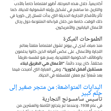
أكاديمياً. خلال هذه المرحلة، أظهر اهتماماً خاصاً بالأدب
والتاريخ، ما ساهم في تشكيل رؤيته الشمولية للحياة. كما
تأثر بالأفكار التجارية الحديثة التي بدأت تتسلل إلى كوريا في
ذلك الوقت، خاصة من خلال قراءاته المتنوعة حول رجال
الأعمال اليابانيين والأمريكيين.
الطموحات المبكرة
منذ صباه، أبدى لي بيونج تشول اهتماماً ملفتاً بعالم
التجارة والأعمال. على عكس أقرانه الذين كانوا يحلمون
بالوظائف الحكومية التقليدية، رسم هو لنفسه طريقاً
مختلفاً. كان يردد دائماً:
“الأعمال هي الطريق لبناء
مستقبل أفضل لكوريا”
، وهي العبارة التي أصبحت فيما
بعد شعاراً غير معلن لفلسفته في الحياة.
البدايات المتواضعة: من متجر صغير إلى
حلم كبير
تأسيس سامسونج التجارية
في عام 1938، وعندما لم يتجاوز الثامنة والعشرين من