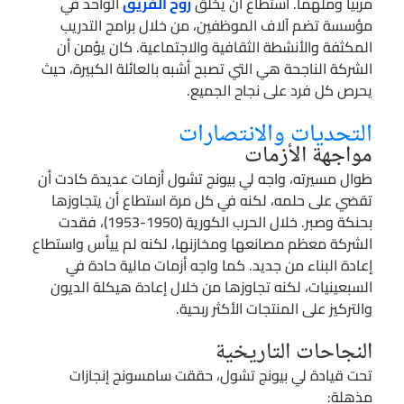
مربياً وملهماً. استطاع أن يخلق
روح الفريق
الواحد في
مؤسسة تضم آلاف الموظفين، من خلال برامج التدريب
المكثفة والأنشطة الثقافية والاجتماعية. كان يؤمن أن
الشركة الناجحة هي التي تصبح أشبه بالعائلة الكبيرة، حيث
يحرص كل فرد على نجاح الجميع.
التحديات والانتصارات
مواجهة الأزمات
طوال مسيرته، واجه لي بيونج تشول أزمات عديدة كادت أن
تقضي على حلمه، لكنه في كل مرة استطاع أن يتجاوزها
بحنكة وصبر. خلال الحرب الكورية (1950-1953)، فقدت
الشركة معظم مصانعها ومخازنها، لكنه لم ييأس واستطاع
إعادة البناء من جديد. كما واجه أزمات مالية حادة في
السبعينيات، لكنه تجاوزها من خلال إعادة هيكلة الديون
والتركيز على المنتجات الأكثر ربحية.
النجاحات التاريخية
تحت قيادة لي بيونج تشول، حققت سامسونج إنجازات
مذهلة: