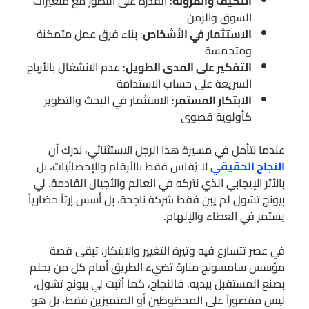
التكيف والمرونة
: القدرة على التطور مع متغيرات
السوق والزمن
الاستثمار في الأشخاص
: بناء فرق عمل متمكنة
ومتحمسة
التفكير على المدى الطويل
: عدم الانشغال بالأرباح
السريعة على حساب الاستدامة
الابتكار المستمر
: الاستثمار في البحث والتطوير
كأولوية قصوى
عندما نتأمل في مسيرة هذا الرجل الاستثنائي، ندرك أن
النجاح الحقيقي
لا يُقاس فقط بالأرقام والإحصائيات، بل
بالأثر الإيجابي الذي نتركه في العالم والأجيال القادمة. لي
بيونج تشول لم يبنِ فقط شركة ناجحة، بل أسس إرثاً حضارياً
يستمر في العطاء والإلهام.
في عصر تتسارع فيه وتيرة التغيير والابتكار، تبقى قصة
مؤسس سامسونج منارة تضيء الطريق أمام كل من يحلم
بصنع المستقبل بيديه. فالنجاح، كما أثبت لي بيونج تشول،
ليس مقصوراً على المحظوظين أو المتميزين فقط، بل هو