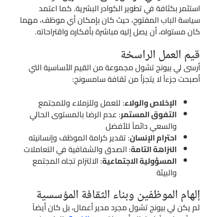
استثمر بكثافة في تطوير الكوادر البشرية. كما اعتمد
سياسة الباب المفتوح، حيث كان بإمكان أي موظف، مهما
كان مستواه، أن يصل إليه مباشرة بأفكاره واقتراحاته.
قيم العمل الراسخة
أرسى لي بيونج تشول مجموعة من القيم الأساسية التي
أصبحت جزءاً لا يتجزأ من ثقافة سامسونج:
الإخلاص والولاء
: للعمل وللزملاء وللمجتمع
التفوق المستمر
: عدم الرضا بالمستوى الحالي
والسعي دائماً للأفضل
احترام الإنسان
: تقدير كرامة الموظف وإنسانيته
النزاهة التامة
: الصدق والشفافية في التعاملات
المسؤولية الاجتماعية
: الالتزام تجاه المجتمع
والبيئة
إلهام الموظفين وبناء الثقافة المؤسسية
لم يكن لي بيونج تشول مجرد مدير أعمال، بل كان أيضاً