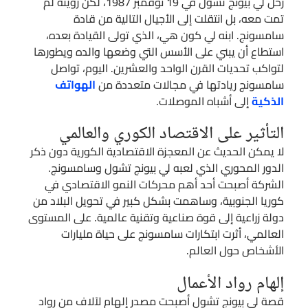
رحل لي بيونج تشول في 19 نوفمبر 1987، لكن رؤيته لم
تمت معه، بل انتقلت إلى الأجيال التالية من قادة
سامسونج. ابنه لي كون هي، الذي تولى القيادة بعده،
استطاع أن يبني على الأسس التي وضعها والده ويطورها
لتواكب تحديات القرن الواحد والعشرين. اليوم، تواصل
سامسونج ريادتها في مجالات متعددة من
الهواتف
الذكية
إلى أشباه الموصلات.
التأثير على الاقتصاد الكوري والعالمي
لا يمكن الحديث عن المعجزة الاقتصادية الكورية دون ذكر
الدور المحوري الذي لعبه لي بيونج تشول وسامسونج.
الشركة أصبحت أحد أهم محركات النمو الاقتصادي في
كوريا الجنوبية، وساهمت بشكل كبير في تحويل البلاد من
دولة زراعية إلى قوة صناعية وتقنية عالمية. على المستوى
العالمي، أثرت ابتكارات سامسونج على حياة مليارات
الأشخاص حول العالم.
إلهام رواد الأعمال
قصة لي بيونج تشول أصبحت مصدر إلهام لآلاف من رواد