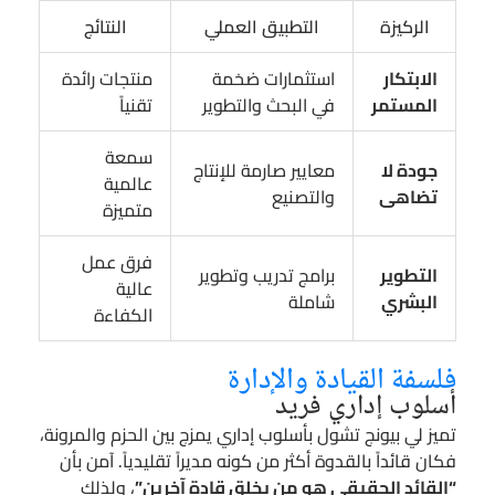
الركيزة
التطبيق العملي
النتائج
الابتكار
استثمارات ضخمة
منتجات رائدة
المستمر
في البحث والتطوير
تقنياً
سمعة
جودة لا
معايير صارمة للإنتاج
عالمية
تضاهى
والتصنيع
متميزة
فرق عمل
التطوير
برامج تدريب وتطوير
عالية
البشري
شاملة
الكفاءة
فلسفة القيادة والإدارة
أسلوب إداري فريد
تميز لي بيونج تشول بأسلوب إداري يمزج بين الحزم والمرونة،
فكان قائداً بالقدوة أكثر من كونه مديراً تقليدياً. آمن بأن
“القائد الحقيقي هو من يخلق قادة آخرين”
، ولذلك