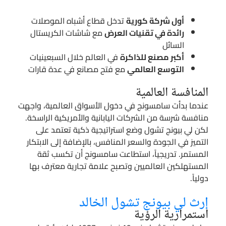
أول شركة كورية
تدخل قطاع أشباه الموصلات
رائدة في تقنيات العرض
مع شاشات الكريستال
السائل
أكبر مصنع للذاكرة
في العالم خلال السبعينيات
التوسع العالمي
مع فتح مصانع في عدة قارات
المنافسة العالمية
عندما بدأت سامسونج في دخول الأسواق العالمية، واجهت
منافسة شرسة من الشركات اليابانية والأمريكية الراسخة.
لكن لي بيونج تشول وضع استراتيجية ذكية تعتمد على
التميز في الجودة والسعر المنافس، بالإضافة إلى الابتكار
المستمر. تدريجياً، استطاعت سامسونج أن تكسب ثقة
المستهلكين العالميين وتصبح علامة تجارية معترف بها
دولياً.
إرث لي بيونج تشول الخالد
استمرارية الرؤية