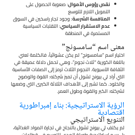
نقص رؤوس الأموال
: صعوبة الحصول على
التمويل اللازم للتوسع
المنافسة الشرسة
: وجود تجار راسخين في السوق
عدم الاستقرار السياسي
: التقلبات السياسية
المستمرة في المنطقة
معنى اسم “سامسونج”
اختيار اسم “سامسونج” لم يكن عشوائياً، فالكلمة تعني
باللغة الكورية “ثلاث نجوم”، وهي تحمل دلالة عميقة في
الثقافة الآسيوية. النجوم الثلاث ترمز إلى الصفات الأساسية
التي أراد لي بيونج تشول أن تميز شركته: القوة والوضوح
والخلود. كما تشير إلى الأهداف الثلاثة الكبرى التي وضعها
لشركته: الكبر والقوة وطول العمر.
الرؤية الاستراتيجية: بناء إمبراطورية
اقتصادية
التنويع الاستراتيجي
لم يكتفِ لي بيونج تشول بالنجاح في تجارة المواد الغذائية،
بل رسم استراتيجية طويلة المدى للتوسع في قطاعات