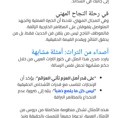
إلى جانبك في الشدائد.
في رحلة النجاح المهني
وفي المجال المهني، نلاحظ أن الخبرة العملية والجهد
المتواصل يتفوقان على المظاهر الخارجية الزائفة.
فالموظف الناجح ليس من يتقن فن الحديث فقط، بل من
يحقق النتائج ويقدم القيمة الحقيقية.
أصداء من التراث: أمثلة مشابهة
يتردد صدى هذا المثل في كنوز التراث العربي من خلال
حكم مشابهة تحمل نفس الرسالة:
“على قدر أهل العزم تأتي العزائم”
: يؤكد أن
الإنجازات تتناسب مع قدرات الأشخاص الحقيقية
“
ليس كل ما يلمع ذهباً
“
: ينبّه إلى ضرورة عدم
الانخداع بالمظاهر البراقة
هذه الأمثال تشكل منظومة متكاملة من دروس من
الأمثال العربية، تدعونا جميعاً للتمسك بالحقيقة ونبذ