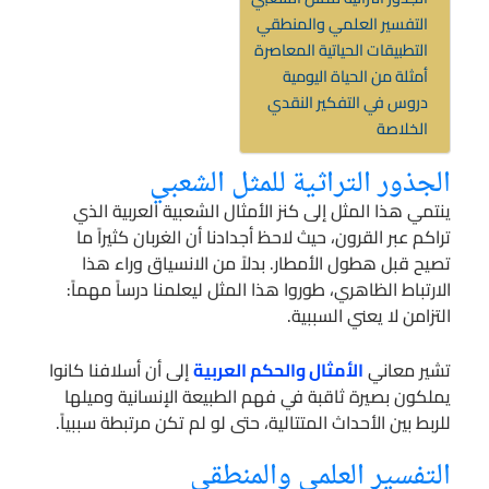
التفسير العلمي والمنطقي
التطبيقات الحياتية المعاصرة
أمثلة من الحياة اليومية
دروس في التفكير النقدي
الخلاصة
الجذور التراثية للمثل الشعبي
ينتمي هذا المثل إلى كنز الأمثال الشعبية العربية الذي
تراكم عبر القرون، حيث لاحظ أجدادنا أن الغربان كثيراً ما
تصيح قبل هطول الأمطار. بدلاً من الانسياق وراء هذا
الارتباط الظاهري، طوروا هذا المثل ليعلمنا درساً مهماً:
التزامن لا يعني السببية.
تشير معاني
الأمثال والحكم العربية
إلى أن أسلافنا كانوا
يملكون بصيرة ثاقبة في فهم الطبيعة الإنسانية وميلها
للربط بين الأحداث المتتالية، حتى لو لم تكن مرتبطة سببياً.
التفسير العلمي والمنطقي