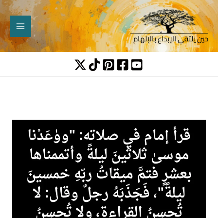
خطي
content
لى
لمحتوى
حين يلتقي الإبداع بالإلهام