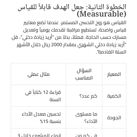
الخطوة الثانية: جعل الهدف قابلاً للقياس
(Measurable)
القياس هو روح التحسن المستمر. عندما تضع معايير
قياس واضحة، تستطيع مراقبة تقدمك يومياً وتعديل
مسارك حسب الحاجة. فمثلاً، بدلاً من “أريد زيادة دخلي”، قل
“أريد زيادة دخلي الشهري بمقدار 2000 ريال خلال الأشهر
الستة القادمة”.
السؤال
المعيار
مثال عملي
المناسب
قراءة 12 كتاباً في
الكمية
كم عدد؟
السنة
ما مستوى
تحسين معدل الأداء
الجودة
الأداء؟
بنسبة 15%
في كم من
إنهاء المشروع خلال 3