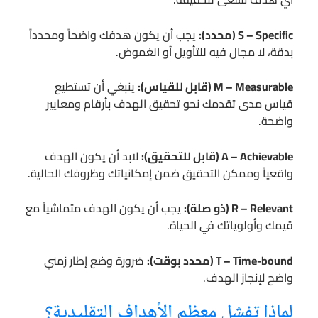
S – Specific (محدد):
يجب أن يكون هدفك واضحاً ومحدداً
بدقة، لا مجال فيه للتأويل أو الغموض.
M – Measurable (قابل للقياس):
ينبغي أن تستطيع
قياس مدى تقدمك نحو تحقيق الهدف بأرقام ومعايير
واضحة.
A – Achievable (قابل للتحقيق):
لابد أن يكون الهدف
واقعياً وممكن التحقيق ضمن إمكانياتك وظروفك الحالية.
R – Relevant (ذو صلة):
يجب أن يكون الهدف متماشياً مع
قيمك وأولوياتك في الحياة.
T – Time-bound (محدد بوقت):
ضرورة وضع إطار زمني
واضح لإنجاز الهدف.
لماذا تفشل معظم الأهداف التقليدية؟