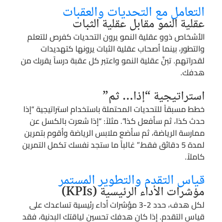
التعامل مع التحديات والعقبات
عقلية النمو مقابل عقلية الثبات
الأشخاص ذوو عقلية النمو يرون التحديات كفرص للتعلم
والتطور، بينما أصحاب عقلية الثبات يرونها كتهديدات
لقدراتهم. تبنَّ عقلية النمو واعتبر كل عقبة درساً يقربك من
هدفك.
استراتيجية “إذا… ثم”
خطط مسبقاً للتحديات المحتملة باستخدام استراتيجية “إذا
حدث كذا، ثم سأفعل كذا”. مثلاً: “إذا شعرت بالكسل عن
ممارسة الرياضة، ثم سأضع ملابس الرياضة وأقوم بتمرين
لمدة 5 دقائق فقط.” غالباً ما ستجد نفسك تكمل التمرين
كاملاً.
قياس التقدم والتطوير المستمر
مؤشرات الأداء الرئيسية (KPIs)
لكل هدف، حدد 2-3 مؤشرات أداء رئيسية تساعدك على
قياس التقدم. إذا كان هدفك تحسين لياقتك البدنية، فقد