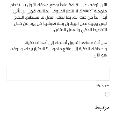
الآن، توقف عن القراءة وابدأ بوضع هدفك الأول باستخدام
منهجية SMART. لا تنتظر الظروف المثالية، فهي لن تأتي
أبداً. ابدأ من حيث أنت، بما لديك، افعل ما تستطيع. النجاح
ليس وجهة نصل إليها، بل رحلة نعيشها كل يوم من خلال
التخطيط الذكي والعمل المتقن.
هل أنت مستعد لتحويل أحلامك إلى أهداف ذكية،
وأهدافك الذكية إلى واقع ملموس؟ الاختيار بيدك، والوقت
هو الآن.
معجب بهذه:
جاري
التحميل…
مرتبط