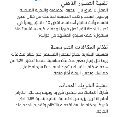
تقنية التصور الذهني
العقل لا يفرق بين التجربة الحقيقية والتجربة المتخيلة
بوضوح. استخدم هذه الحقيقة لصالحك من خلال تصور
نفسك وأنت تحقق أهدافك. اقضِ 10 دقائق يومياً في
تخيل اللحظة التي تصل فيها لهدفك. كيف ستشعر؟ ماذا
ستقول؟ كيف سيبدو المشهد من حولك؟
نظام المكافآت التدريجية
نفسيتنا البشرية تحتاج للتحفيز المستمر. ضع نظام مكافآت
يربط كل إنجاز صغير بمكافأة مناسبة. عندما تحقق 25% من
هدفك، كافئ نفسك بشيء تحبه. هذا سيحافظ على
حماسك ويجعل الرحلة أكثر متعة.
تقنية الشريك المساند
شارك أهدافك مع شخص تثق به ويهتم بنجاحك. الالتزام
أمام الآخرين يزيد من احتمالية التنفيذ بنسبة 65%. اختر
شريكاً يمكنه متابعة تقدمك بانتظام وتقديم الدعم عند
الحاجة.