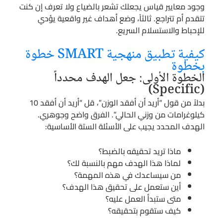
وجود معايير قياس يجعلك تشعر بالضياع ولا تعرف إن كنت
تتقدم أم تتراجع. ثالثاً، وضع أهداف غير واقعية يؤدي
للإحباط والاستسلام السريع.
كيفية تطبيق منهجية SMART خطوة
بخطوة
الخطوة الأولى: جعل الهدف محدداً
(Specific)
بدلاً من قول “أريد أن أفقد الوزن”، قل “أريد أن أفقد 10
كيلوغرامات من وزني الحالي”. الفرق واضح وجوهري.
الهدف المحدد يجيب على الأسئلة الستة الأساسية:
ماذا تريد تحقيقه بالضبط؟
لماذا هذا الهدف مهم بالنسبة لك؟
من سيساعدك في هذه المهمة؟
أين ستعمل على تحقيق هذا الهدف؟
متى ستبدأ العمل عليه؟
كيف ستقوم بتحقيقه؟