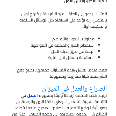
الخيار الأخير، وليس الأول
المثل لا يدعو إلى العنف أو رد الشر بالشر كنهج أولي.
بالعكس، إنه يؤكد على استنفاد كل الوسائل السلمية
والحكيمة أولاً:
محاولات الحوار والتفاهم
استخدام الصبر والحكمة في المواجهة
البحث عن طرق بديلة للحل
الاستعانة بالعقل قبل القوة
فقط عندما تفشل هذه المسارات جميعها، يصبح دفع
الشر بمثله خيارًا مشروعًا ومفهومًا.
الصراع والعدل في الميزان
ترتبط هذه الحكمة ارتباطًا وثيقًا بمفهوم
العدل
في
الثقافة العربية. فالعدل لا يعني دائمًا اللين والرحمة، بل
يعني أيضًا وضع الأمور في نصابها الصحيح. عندما يتجاوز
الظالم كل الحدود، يصبح رده إلى حجمه الطبيعي جزءًا من