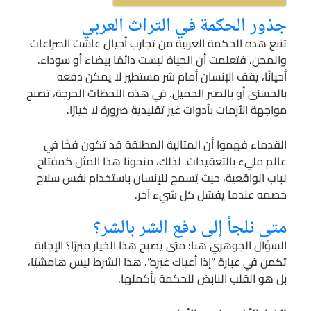
جذور الحكمة في التراث العربي
تنبع هذه الحكمة العربية من تجارب أجيال عاشت الصراعات
والمحن، فتعلمت أن الحياة ليست دائمًا بيضاء أو سوداء.
أحيانًا، يقف الإنسان أمام شر مستطير لا يمكن دفعه
بالحسنى أو بالصبر الجميل. في هذه اللحظات الحرجة، تصبح
مواجهة الأزمات بأدوات غير تقليدية ضرورة لا خيارًا.
القدماء فهموا أن المثالية المطلقة قد تكون فخًا في
عالم مليء بالتعقيدات. لذلك، منحونا هذا المثل كمفتاح
لباب الواقعية، حيث يُسمح للإنسان باستخدام نفس سلاح
خصمه عندما يفشل كل شيء آخر.
متى نلجأ إلى دفع الشر بالشر؟
السؤال الجوهري هنا: متى يصبح هذا الخيار مبررًا؟ الإجابة
تكمن في عبارة “إذا أعياك غيره”. هذا الشرط ليس هامشيًا،
بل هو القلب النابض للحكمة بأكملها.