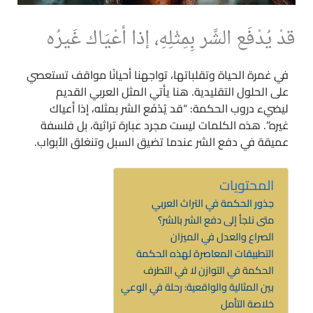
قدْ يُدْفَع الشَّر بِمِثْلِهِ، إذا أعْيَاك غَيرُه
في غمرة الحياة وتقلباتها، تواجهنا أحيانًا مواقف تستعصي
على الحلول التقليدية. هنا يأتي المثل العربي القديم
ليضيء دروب الحكمة: “قد يُدْفَع الشر بمثله، إذا أعياك
غيره”. هذه الكلمات ليست مجرد عبارة تراثية، بل فلسفة
عميقة في دفع الشر عندما تضيق السبل وتنغلق الأبواب.
المحتويات
جذور الحكمة في التراث العربي
متى نلجأ إلى دفع الشر بالشر؟
الصراع والعدل في الميزان
التطبيقات المعاصرة لهذه الحكمة
الحكمة في التوازن لا في التطرف
بين المثالية والواقعية: رحلة في الوعي
خلاصة التأمل