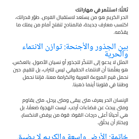
ثالثًا: استثمر في مهاراتك
الحر الكريم هو من يستعد لاستقبال الفرص. طوّر قدراتك،
اكتسب معارف جديدة، فالمنادح تنفتح أمام من يملك ما
يقدّمه.
بين الجذور والأجنحة: توازن الانتماء
والحرية
المثل لا يدعو إلى التنكّر للجذور أو نسيان الأصول. بالعكس،
هو يعلّمنا أن الانتماء الحقيقي ليس للتراب، بل للقيم. حين
نحمل قيم المروءة العربية والكرامة معنا، فإننا نحمل
وطننا في قلوبنا أينما ذهبنا.
الإنسان الحر يعرف متى يبقى ومتى يرحل، متى يقاوم
ومتى يبحث عن فضاءات أرحب. ليست الهجرة ضعفًا، بل
هي أحيانًا أعلى درجات القوة: قوة من يرفض الانكسار،
ويختار أن يحلّق.
خاتمة: الأرض واسعة والكريم لا يضيق