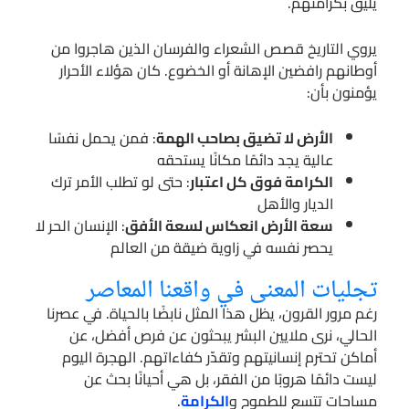
يليق بكرامتهم.
يروي التاريخ قصص الشعراء والفرسان الذين هاجروا من
أوطانهم رافضين الإهانة أو الخضوع. كان هؤلاء الأحرار
يؤمنون بأن:
الأرض لا تضيق بصاحب الهمة
: فمن يحمل نفسًا
عالية يجد دائمًا مكانًا يستحقه
الكرامة فوق كل اعتبار
: حتى لو تطلب الأمر ترك
الديار والأهل
سعة الأرض انعكاس لسعة الأفق
: الإنسان الحر لا
يحصر نفسه في زاوية ضيقة من العالم
تجليات المعنى في واقعنا المعاصر
رغم مرور القرون، يظل هذا المثل نابضًا بالحياة. في عصرنا
الحالي، نرى ملايين البشر يبحثون عن فرص أفضل، عن
أماكن تحترم إنسانيتهم وتقدّر كفاءاتهم. الهجرة اليوم
ليست دائمًا هروبًا من الفقر، بل هي أحيانًا بحث عن
مساحات تتسع للطموح و
الكرامة
.