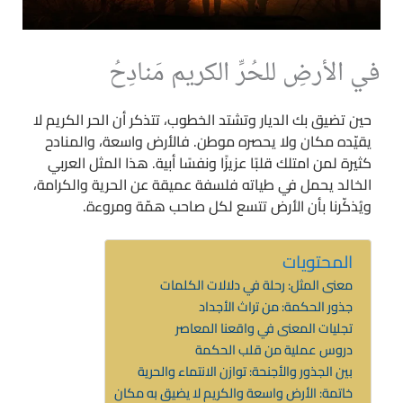
في الأرضِ للحُرِّ الكريم مَنادِحُ
حين تضيق بك الديار وتشتد الخطوب، تتذكر أن الحر الكريم لا
يقيّده مكان ولا يحصره موطن. فالأرض واسعة، والمنادح
كثيرة لمن امتلك قلبًا عزيزًا ونفسًا أبية. هذا المثل العربي
الخالد يحمل في طياته فلسفة عميقة عن الحرية والكرامة،
ويُذكّرنا بأن الأرض تتسع لكل صاحب همّة ومروءة.
المحتويات
معنى المثل: رحلة في دلالات الكلمات
جذور الحكمة: من تراث الأجداد
تجليات المعنى في واقعنا المعاصر
دروس عملية من قلب الحكمة
بين الجذور والأجنحة: توازن الانتماء والحرية
خاتمة: الأرض واسعة والكريم لا يضيق به مكان