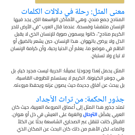
معنى المثل: رحلة في دلالات الكلمات
المنادح جمع مندح، وهي الأماكن الواسعة التي يجد فيها
الإنسان متنفسًا وفسحة. عندما قال العرب “في الأرض للحر
الكريم منادح”، كانوا يرسمون صورة للإنسان الذي لا يقبل
الذل ولا يرضى بالهوان. هذا الإنسان، حين يشعر بالضيق أو
الظلم في موضع ما، يعلم أن الدنيا رحبة، وأن كرامة الإنسان
لا تباع ولا تستباح.
المثل يحمل بُعدًا وجوديًا عميقًا: الحرية ليست مجرد خيار، بل
هي جوهر الكينونة. الكريم لا يستسلم للظروف القاسية،
بل يبحث عن آفاق جديدة حيث يصون عزته ويحفظ مروءته.
جذور الحكمة: من تراث الأجداد
تمتد جذور هذا المثل إلى أعماق المروءة العربية، حيث كان
العربي يفضّل
الترحال
والغربة على العيش في ذل أو هوان.
القبائل كانت تتنقل عبر الصحاري الشاسعة بحثًا عن الكلأ
والماء، لكن الأهم من ذلك كان البحث عن المكان الذي