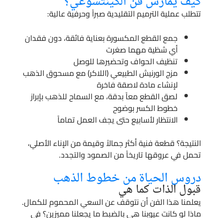
كيف يُمارَس فن الكينتسوغي؟
تتطلب عملية الترميم التقليدية صبراً وحرفية عالية:
جمع القطع المكسورة بعناية فائقة، دون فقدان
أي شظية مهما صغرت
تنظيف الحواف وتحضيرها للوصل
مزج الورنيش الطبيعي (اللاكر) مع مسحوق الذهب
لإنشاء مادة لاصقة فاخرة
لصق القطع معاً بدقة، مع السماح للذهب بإبراز
خطوط الكسر بوضوح
الانتظار لأسابيع حتى يجف العمل تماماً
النتيجة؟ قطعة فنية أكثر جمالاً وقيمة من الإناء الأصلي،
تحمل في عروقها تاريخاً من الصمود والتجدد.
دروس الحياة من خطوط الذهب
قبول الذات كما هي
يعلمنا هذا الفن أن نتوقف عن السعي المحموم للكمال.
ماذا لو كانت عيوبنا هي بالضبط ما يجعلنا مميزين؟ في