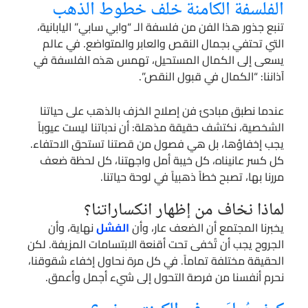
الفلسفة الكامنة خلف خطوط الذهب
تنبع جذور هذا الفن من فلسفة الـ “وابي سابي” اليابانية،
التي تحتفي بجمال النقص والعابر والمتواضع. في عالم
يسعى إلى الكمال المستحيل، تهمس هذه الفلسفة في
آذاننا: “الكمال في قبول النقص”.
عندما نطبق مبادئ فن إصلاح الخزف بالذهب على حياتنا
الشخصية، نكتشف حقيقة مذهلة: أن ندباتنا ليست عيوباً
يجب إخفاؤها، بل هي فصول من قصتنا تستحق الاحتفاء.
كل كسر عانيناه، كل خيبة أمل واجهتنا، كل لحظة ضعف
مررنا بها، تصبح خطاً ذهبياً في لوحة حياتنا.
لماذا نخاف من إظهار انكساراتنا؟
يخبرنا المجتمع أن الضعف عار، وأن
الفشل
نهاية، وأن
الجروح يجب أن تُخفى تحت أقنعة الابتسامات المزيفة. لكن
الحقيقة مختلفة تماماً. في كل مرة نحاول إخفاء شقوقنا،
نحرم أنفسنا من فرصة التحول إلى شيء أجمل وأعمق.