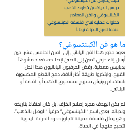
كيف يُمارَس فن الكينتسوغي؟
دروس الحياة من خطوط الذهب
الكينتسوغي والفن المعاصر
خطوات عملية لتبني فلسفة الكينتسوغي
عندما تصبح الندبات تيجاناً
ما هو فن الكينتسوغي؟
تعود جذور هذا الفن الياباني إلى القرن الخامس عشر، حين
أُرسل إناء خزفي ثمين إلى الصين لإصلاحه، فعاد مشوهاً
بدبابيس معدنية. رفض الحرفيون اليابانيون هذا الحل
القبيح، وابتكروا طريقة أكثر أناقة: دمج القطع المكسورة
باستخدام ورنيش ممزوج بمسحوق الذهب أو الفضة أو
البلاتين.
لم يكن الهدف مجرد إصلاح الخزف، بل كان احتفاءً بتاريخه
وندباته. يعني اسم “الكينتسوغي” حرفياً “الوصل بالذهب”،
وهو يمثل فلسفة عميقة تتجاوز حدود الحرفة اليدوية
لتصبح منهجاً في الحياة.