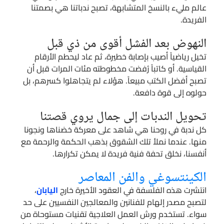
عالم مليء بالنسخ المتشابهة، تصبح ندباتنا هي بصمتنا
الفريدة.
النهوض بعد الفشل أقوى من ذي قبل
تخيل رياضياً أصيب بإصابة خطيرة، ثم عاد ليحطم الأرقام
القياسية. أو كاتباً رُفضت مخطوطته مئات المرات قبل أن
تصبح أفضل الكتب مبيعاً. هؤلاء لم يتجاهلوا كسرهم، بل
حولوه إلى قوة دافعة.
تحويل الندبات إلى جمال يروي قصتنا
كل ندبة في روحنا هي شاهد على معركة خضناها ونجونا
منها. عندما نملأ تلك الشقوق بذهب الحكمة والرحمة مع
أنفسنا، نخلق تحفة فنية فريدة لا يمكن تكرارها.
الكينتسوغي والفن المعاصر
انتشرت هذه الفلسفة في العقود الأخيرة خارج
اليابان
،
لتصبح مصدر إلهام للفنانين والمعالجين النفسيين على حد
سواء. تستخدم ورش العمل العلاجية تقنيات مستوحاة من