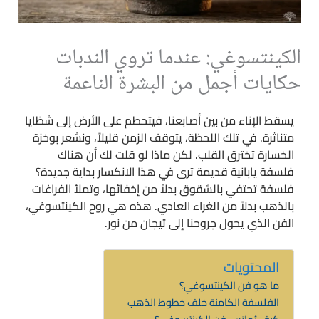
الكينتسوغي: عندما تروي الندبات
حكايات أجمل من البشرة الناعمة
يسقط الإناء من بين أصابعنا، فيتحطم على الأرض إلى شظايا
متناثرة. في تلك اللحظة، يتوقف الزمن قليلاً، ونشعر بوخزة
الخسارة تخترق القلب. لكن ماذا لو قلت لك أن هناك
فلسفة يابانية قديمة ترى في هذا الانكسار بداية جديدة؟
فلسفة تحتفي بالشقوق بدلاً من إخفائها، وتملأ الفراغات
بالذهب بدلاً من الغراء العادي. هذه هي روح الكينتسوغي،
الفن الذي يحول جروحنا إلى تيجان من نور.
المحتويات
ما هو فن الكينتسوغي؟
الفلسفة الكامنة خلف خطوط الذهب