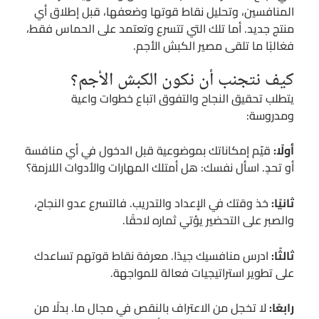
المنافسين، وتحليل نقاط قوتها وضعفها، قبل إطلاق أي
منتج جديد. أما تلك التي تتسرع وتعتمد على الحماس فقط،
فغالبًا ما تلقى مصير الكبش الأجم.
كيف نتجنب أن نكون الكبش الأجم؟
يتطلب تحقيق النجاح والتفوق اتباع خطوات واعية
ومدروسة:
أولًا:
قيّم إمكاناتك بموضوعية قبل الدخول في أي منافسة
أو تحدٍ. اسأل نفسك: هل أمتلك المهارات والأدوات اللازمة؟
ثانيًا:
خذ وقتك في الإعداد والتدريب. فالتسرع عدو النجاح،
والصبر على التحضير يؤتي ثماره لاحقًا.
ثالثًا:
ادرس منافسيك جيدًا. معرفة نقاط قوتهم تساعدك
على تطوير استراتيجيات فعالة للمواجهة.
رابعًا:
لا تخجل من الاعتراف بالنقص في مجال ما. بدلًا من