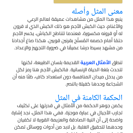
معنى المثل وأصله
ينبع هذا المثل من مشاهدات عميقة لعالم الرعي
والأغنام، حيث الكبش الأجم هو ذلك الكبش الذي لا قرون
له أو قرونه مكسورة. فعندما تتناطح الكباش، يخسر الأجم
حتمًا أمام خصمه المُسلّح بقرنين قويين. هكذا صاغ أجدادنا
من مشهد بسيط درسًا عميقًا في ضرورة التجهيز والإعداد.
تنطق
الأمثال العربية
القديمة بلسان الطبيعة، لكنها
تتحدث بلغة الحياة الإنسانية. فالكبش الأجم هنا رمز لكل
من يدخل ميدان المنافسة دون استعداد كافٍ، ظنًا منه أن
الشجاعة وحدها كفيلة بالنصر.
الحكمة الكامنة في المثل
يكمن جوهر الحكمة من الأمثال في قدرتها على تكثيف
تجارب الأجيال في عبارة موجزة. ففي هذا المثل، نجد إشارة
واضحة إلى أن النية الصادقة والعزيمة القوية لا تكفيان
وحدهما لتحقيق الغلبة. بل لابد من أدوات ووسائل تمكن