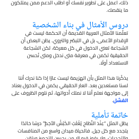
ذلك، اعمل على تطوير نفسك أو اطلب الدعم ممن يمتلكون
ما ينقصك.
دروس الأمثال في بناء الشخصية
تعلّمنا الأمثال العربية القديمة أن الحكمة ليست في
الإقدام الأعمى، بل في التبصّر والتروي. يظن البعض أن
الشجاعة تعني الدخول في كل معركة، لكن الشجاعة
الحقيقية تكمن في معرفة متى ندخل ومتى نُحسن
الاستعداد أولًا.
يذكّرنا هذا المثل بأن الهزيمة ليست عارًا إذا كنا ندرك أننا
لسنا مستعدين بعد. العار الحقيقي يكمن في الدخول بعناد
إلى مواجهة نعلم أننا لا نملك أدواتها، ثم نلوم الظروف على
الفشل
.
خاتمة تأملية
يظل المثل “عِنْدَ النِّطَاحِ يُغْلَبُ الكَبْشُ الأجَمُّ” درسًا خالدًا
يتجدد مع كل جيل. فالحياة ميدان واسع من المنافسات
والتحديات، ولا يفوز فيه إلا من يحسن التجهيز ويتقن