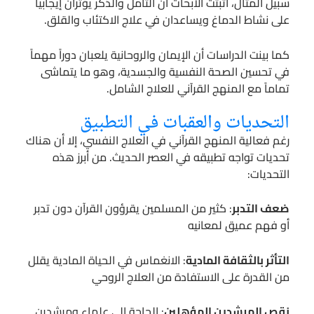
سبيل المثال، أثبتت الأبحاث أن التأمل والذكر يؤثران إيجابياً
على نشاط الدماغ ويساعدان في علاج الاكتئاب والقلق.
كما بينت الدراسات أن الإيمان والروحانية يلعبان دوراً مهماً
في تحسين الصحة النفسية والجسدية، وهو ما يتماشى
تماماً مع المنهج القرآني للعلاج الشامل.
التحديات والعقبات في التطبيق
رغم فعالية المنهج القرآني في العلاج النفسي، إلا أن هناك
تحديات تواجه تطبيقه في العصر الحديث. من أبرز هذه
التحديات:
ضعف التدبر
: كثير من المسلمين يقرؤون القرآن دون تدبر
أو فهم عميق لمعانيه
التأثر بالثقافة المادية
: الانغماس في الحياة المادية يقلل
من القدرة على الاستفادة من العلاج الروحي
نقص المرشدين المؤهلين
: الحاجة إلى علماء ومرشدين