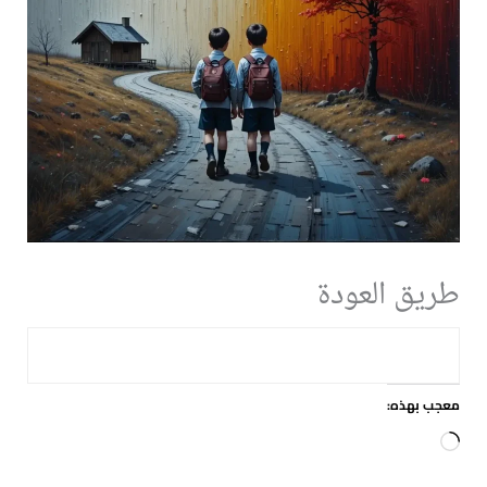
طريق العودة
معجب بهذه:
جاري
التحميل…