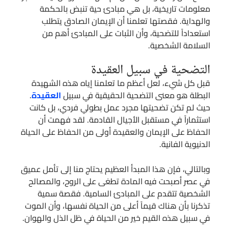
معلومات تاريخية، بل هي مبادئ حية تنبض بالحكمة
والهداية. فقصتها تعلمنا أن الإيمان الصادق يتطلب
استعداداً للتضحية، وأن الثبات على المبادئ أهم من
السلامة الشخصية.
التضحية في سبيل العقيدة
قبل كل شيء، لعل أعظم ما تعلمنا إياه هذه الشهيدة
البطلة هو معنى التضحية الحقيقية في سبيل
العقيدة
.
حيث لم تكن تضحيتها مجرد عمل بطولي فردي، بل كانت
استثماراً في مستقبل الأجيال القادمة. لقد فهمت أن
الحفاظ على الإيمان والعقيدة أولى من الحفاظ على الحياة
الدنيوية الفانية.
وبالتالي، فإن هذا المبدأ العظيم يحتاج منا إلى تأمل عميق
في عصر أصبحت فيه المادة تطغى على الروح، والمصالح
الشخصية تتقدم على المبادئ السامية. فقصة سمية
تذكرنا بأن هناك قيماً أعلى من الحياة نفسها، وأن الموت
في سبيل هذه القيم خير من الحياة في ظل الذل والهوان.