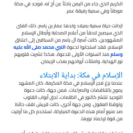
الكريم الذي جاء من اليمن باحثاً عن أخ له، فوجد في مكة
موطناً وفي سمية رفيقة عمر.
ازدانت حياة سمية بميلاد ولدها عمار بن ياسر، ذلك الفتى
الذي سيصبح لاحقاً من أعلام الصحابة وأبطال الإسلام
المشهودين. كانت أسرة آل ياسر من السباقين إلى اعتناق
الإسلام، فقد استجابوا لدعوة
النبي محمد صلى الله عليه
وسلم
منذ السنوات الأولى للدعوة. هكذا تشربت قلوبهم
نور الهداية، وامتلأت أرواحهم بعذب الإيمان.
الإسلام في مكة: بداية الابتلاء
عندما بزغ فجر الإسلام في مكة المكرمة، كان المشهد
يموج بالتناقضات والصراعات. فمن جهة، كانت دعوة
التوحيد تنتشر كالنور في الظلمات، تدق أبواب القلوب
وتوقظ العقول. ومن جهة أخرى، كانت قريش تقف حائط
صد منيع أمام هذه الدعوة المباركة، تستخدم كل ما أوتيت
من قوة لإخماد نورها.