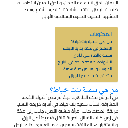
الإيمان الحق لا تزعزعه المحن، والحق المبين لا تطمسه
ظلمات الباطل، فتقف شامخة كالطود الأشم وسط
المشهد المهيب للدعوة الإسلامية الأولى.
المحتويات
من هي سمية بنت خياط؟
الإسلام في مكة: بداية الابتلاء
سمية والصبر على الأذى
الشهادة: صفحة خالدة في التاريخ
الدروس والعبر من حياة سمية
خاتمة: إرث خالد عبر الأجيال
من هي سمية بنت خياط؟
في أحراش مكة الطاهرة، حيث تتراقص أضواء الكعبة
المشرفة، نشأت سمية بنت خياط في أسرة كريمة النسب
عريقة المحتد. كانت امرأة حبشية الأصل، جاءت إلى مكة
في زمن كانت القبائل العربية تتنقل فيه بحثاً عن الرزق
والاستقرار. هناك التقت بياسر بن عامر العنسي، ذلك الرجل