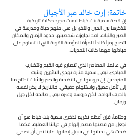
خاتمة: إرث خالد عبر الأجيال
إن قصة سمية بنت خياط ليست مجرد حكاية تاريخية
نتذكرها بين الحين والآخر، بل هي منهج حياة ومدرسة في
الصبر والثبات. لقد تجاوزت شخصيتها حدود الزمان والمكان
لتصبح رمزاً خالداً للمرأة المؤمنة القوية التي لا تساوم على
مبادئها مهما كانت التحديات.
في عالمنا المعاصر الذي تتصارع فيه القيم وتتضارب
المبادئ، تبقى سمية منارة تهدي التائهين وتثبت
المترددين. إن دروسها في التضحية والصبر والثبات تحتاج منا
إلى تأمل عميق واستلهام حقيقي. فالتاريخ لا يكرر نفسه
بالحرف الواحد، لكن دروسه وعبره تبقى صالحة لكل جيل
وزمان.
وختاماً، فإن أعظم تكريم لذكرى سمية بنت خياط هو أن
نجعل من قصتها مصدر إلهام في حياتنا العملية. فكما
ضحت هي بحياتها في سبيل إيمانها، علينا نحن أن نضحي