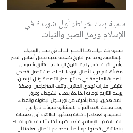
سمية بنت خياط: أول شهيدة في
الإسلام ورمز الصبر والثبات
سمية بنت خياط، هذا الاسم الخالد في سجل البطولة
الإسلامية، يتردد عبر التاريخ كنغمة عذبة تحمل أنفاس الصبر
وأريج الثبات. ففي لجة التاريخ الإسلامي تتألق شموس
مضيئة، تنير درب الأجيال بنورها الخالد، حيث تحمل قصص
الصحابة الملهمة في طياتها عطر التضحية ونبل الإيمان،
فتبقى منارات تهدي الحائرين وتثبت المتزعزعين. وهكذا
يرسم التاريخ لوحاته الخالدة بدماء الشهداء وعرق
المجاهدين، ليخط بأحرف من نور سجل البطولة والفداء،
وقد قدمت هذه المرأة الاستثنائية نموذجاً نادراً في
الصمود والعطاء، إذ خطت بدمائها الطاهرة أول صفحات
الشهادة في الإسلام، فأصبحت رمزاً خالداً للتضحية والفداء،
بينما تبقى قصتها درساً حياً يتجدد عبر الأجيال، يعلمنا أن