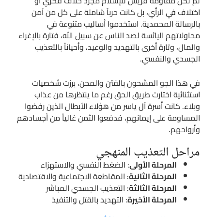
لم تكن مقاومة قريش للإسلام مجرد خلاف فكري أو
اختلاف في الرأي، بل كانت حرباً شاملة على كل من آمن
بالرسالة المحمدية. استخدموا أساليب متنوعة في
محاولاتهم اليائسة لصد الناس عن سبيل الله، فتارة بالإغراء
والمال، وتارة أخرى بالتهديد والوعيد، وأحياناً بالتعذيب
الجسدي والنفسي.
في هذا الجو المشحون بالفتن والمحن، برزت شخصيات
استثنائية اختارت طريق الحق رغم ما ينتظرها من عذاب
وبلاء. كانت أسرة آل ياسر من هؤلاء الأبطال الذين رفضوا
المساومة على إيمانهم، فدفعوا الثمن غالياً من أجسادهم
وأرواحهم.
مراحل التعذيب المنهجي
المرحلة الأولى
: الضغط النفسي والاستهزاء
المرحلة الثانية
: المقاطعة الاجتماعية والاقتصادية
المرحلة الثالثة
: التعذيب الجسدي المباشر
المرحلة الأخيرة
: التهديد بالقتل والتنفيذ