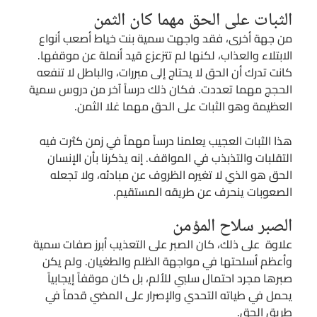
الثبات على الحق مهما كان الثمن
من جهة أخرى، فقد واجهت سمية بنت خياط أصعب أنواع
الابتلاء والعذاب، لكنها لم تتزعزع قيد أنملة عن موقفها.
كانت تدرك أن الحق لا يحتاج إلى مبررات، والباطل لا تنفعه
الحجج مهما تعددت. فكان ذلك درساً آخر من دروس سمية
العظيمة وهو الثبات على الحق مهما غلا الثمن.
هذا الثبات العجيب يعلمنا درساً مهماً في زمن كثرت فيه
التقلبات والتذبذب في المواقف. إنه يذكرنا بأن الإنسان
الحق هو الذي لا تغيره الظروف عن مبادئه، ولا تجعله
الصعوبات ينحرف عن طريقه المستقيم.
الصبر سلاح المؤمن
علاوة على ذلك، كان الصبر على التعذيب أبرز صفات سمية
وأعظم أسلحتها في مواجهة الظلم والطغيان. ولم يكن
صبرها مجرد احتمال سلبي للألم، بل كان موقفاً إيجابياً
يحمل في طياته التحدي والإصرار على المضي قدماً في
طريق الحق.