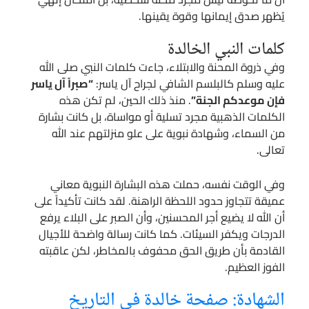
يُظهر صدق إيمانها وقوة يقينها.
كلمات النبي الخالدة
وفي ذروة المحنة والابتلاء، جاءت كلمات النبي صلى الله
عليه وسلم كالبلسم الشافي لجراح آل ياسر:
“صبراً آل ياسر
فإن موعدكم الجنة”
. منذ ذلك الحين، لم تكن هذه
الكلمات الذهبية مجرد تسلية أو مواساة، بل كانت بشارة
من السماء، وشهادة نبوية على علو منزلتهم عند الله
تعالى.
وفي الوقت نفسه، حملت هذه البشارة النبوية معاني
عميقة تتجاوز حدود اللحظة الراهنة. لقد كانت تأكيداً على
أن الله لا يضيع أجر المحسنين، وأن الصبر على البلاء يرفع
الدرجات ويكفر السيئات. كما كانت رسالة واضحة للأجيال
القادمة بأن طريق الحق محفوف بالمخاطر، لكن عاقبته
الفوز العظيم.
الشهادة: صفحة خالدة في التاريخ