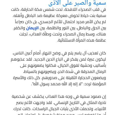
سمية والصبر على الأذى
في قلب الصحراء اللافحة، تحت شمس مكة الحارقة، كانت
سمية بنت خياط تخوض معركة عظيمة ضد الباطل وأهله.
لم يكن الأمر مجرد احتمال للألم الجسدي، بل كان صراعاً
بين الحق والباطل، بين النور والظلمة، بين
الإيمان
والكفر.
هناك، وسط رمال الصحراء وتحت وطأة العذاب، تجلت
عظمة هذه المرأة الاستثنائية.
كان تعذيب آل ياسر يتم في وضح النهار، أمام أعين الناس،
ليكون عبرة لمن يفكر في اتباع الدين الجديد. لقد عذبوهم
بأساليب وحشية تفوق الخيال، فكانوا يضعونهم على
الرمال المحرقة في شدة الحر، ويضربونهم بالسياط،
ويضعون الحجارة الثقيلة على صدورهم. كل ذلك والأسرة
المؤمنة تردد: “لا إله إلا الله محمد رسول الله”.
إن صمود سمية في وجه هذا العذاب يكشف عن شخصية
نادرة المثال في التاريخ الإنساني. لقد واجهت الألم بصبر
الأنبياء، وتحملت الأذى بثبات الجبال الراسخات. كانت تدرك
أن ما تخوضه ليس مجرد محنة شخصية، بل امتحان إلهي