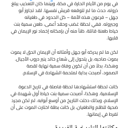
في يوم من الأيام الحارة في مكة، وبينما كان التعذيب يبلغ
ذروته، حدث ما لم تتوقعه قريش نفسها. لقد تجاوز أبو
جهل – فرعون هذه الأمة – كل الحدود في طغيانه
وجبروته. ففي لحظة غضب وحقد أعمى، طعن سمية بنت
خياط طعنة قاتلة، ظناً منه أن بإمكانه إخماد نور الإيمان في
قلبها.
لكن ما لم يدركه أبو جهل وأمثاله أن الإيمان الحق لا يموت
بموت صاحبه، بل يتحول إلى شعاع خالد ينير دروب الأجيال.
وهكذا، بدلاً من أن تكون وفاة سمية نهاية لقصة
الصمود، أصبحت بداية لملحمة الشهادة في الإسلام.
كانت لحظة استشهادها لحظة فاصلة في تاريخ الدعوة
الإسلامية. وهكذا، أصبحت سمية بنت خياط أول شهيدة في
الإسلام، وبذلك دخلت التاريخ من أوسع أبوابه. لم تكن مجرد
ضحية للظلم والطغيان، بل كانت بطلة اختارت الموت على أن
تفرط في إيمانها.