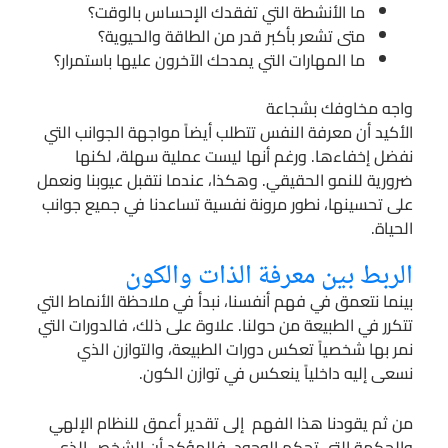
ما الأنشطة التي تفقدك الإحساس بالوقت؟
متى تشعر بأكبر قدر من الطاقة والحيوية؟
ما المهارات التي يمدحك الآخرون عليها باستمرار؟
واجه مخاوفك بشجاعة
الأكيد أن معرفة النفس تتطلب أيضاً مواجهة الجوانب التي
نفضل إخفاءها. ورغم أنها ليست عملية سهلة، لكنها
ضرورية للنمو الحقيقي. وهكذا، عندما نتقبل عيوبنا ونعمل
على تحسينها، نطور مرونة نفسية تساعدنا في جميع جوانب
الحياة.
الربط بين معرفة الذات والكون
بينما نتعمق في فهم أنفسنا، نبدأ في ملاحظة الأنماط التي
تتكرر في الطبيعة من حولنا. علاوة على ذلك، فالدورات التي
نمر بها شخصياً تعكس دورات الطبيعة، والتوازن الذي
نسعى إليه داخلياً ينعكس في توازن الكون.
من ثم يقودنا هذا الفهم إلى تقدير أعمق للنظام الإلهي
والحكمة التي تحكم الوجود. فالمؤكد أن الشخص الذي