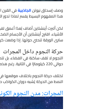
وصف إسحاق نيوتن
الجاذبية
في القرن ال
هذا المفهوم البسيط يفسر لماذا تدور ال
لكن ألبرت أينشتاين أضاف بُعدًا أعمق لف
الأشياء، اقترح أينشتاين أن الأجسام الض
سترى الورقة تنحني حولها. إذا وضعت كرة 
حركة النجوم داخل المجرات
النجوم لا تقف ساكنة في الفضاء، بل تتح
حوالي 220 كيلومترًا في الثانية. رغم هذه السرعة الخيالية، تحتاج الشمس إلى حوالي 225 مليون سنة لإكمال دورة واحدة كاملة حول مركز المجرة.
تختلف حركة النجوم باختلاف موقعها في ال
النمط من الحركة يُشبه دوران الكواكب ح
المجرات: مدن النجوم الكوني