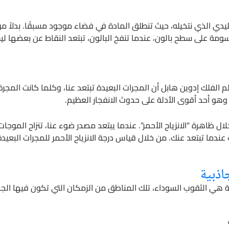
تقليدي الذي نتخيله، حيث تنطلق المادة في فضاء موجود مسبقًا. بدلاً م
سومة على سطح بالون، عندما تنفخ البالون، تبتعد النقاط عن بعضها لي
لفلك إدوين هابل أن المجرات البعيدة تبتعد عنا، وكلما كانت المجرة أ
هو أحد أقوى الأدلة على حدوث الانفجار العظيم.
 ظاهرة “الانزياح الأحمر”. عندما يبتعد مصدر ضوء عنا، تنزاح الموجا
دما تبتعد عنك. من خلال قياس درجة الانزياح الأحمر للمجرات البعيدة
اذبية
كية هي الثقوب السوداء، تلك المناطق من الزمكان التي تكون فيها الجا