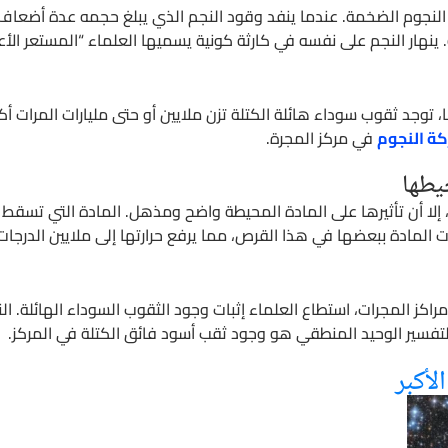
النجوم الضخمة. عندما ينفد وقود النجم الذي يبلغ حجمه عدة أضعاف 
ينهار النجم على نفسه في كارثة كونية يسميها العلماء “المستعر الأع
، توجد ثقوب سوداء هائلة الكتلة تزن ملايين أو حتى مليارات المرات 
كة النجوم
في مركز المجرة.
يطها
 إلا أن تأثيرها على المادة المحيطة واضح ومذهل. المادة التي تسقط 
ات المادة ببعضها في هذا القرص، مما يرفع حرارتها إلى ملايين الدرج
راكز المجرات، استطاع العلماء إثبات وجود الثقوب السوداء الهائلة. 
التفسير الوحيد المنطقي هو وجود ثقب أسود فائق الكتلة في المركز.
لأكبر