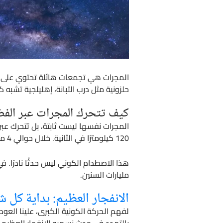
المجرات هي تجمعات هائلة تحتوي على مليا
حلزونية مثل درب التبانة، إهليلجية تشبه
كيف تتحرك المجرات عبر الفض
المجرات نفسها ليست ثابتة، بل تتحرك عبر 
120 كيلومترًا في الثانية. خلال حوالي 4 مليارات سنة، ستصطدم المجرتان وتندمجان لتشكلا مجرة جديدة أكبر.
هذا الاصطدام الكوني ليس حدثًا نادرًا. 
مليارات السنين.
الانفجار العظيم: بداية كل 