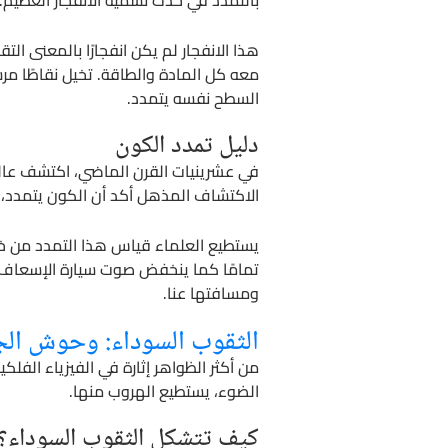
بالتمدد في حدث نسميه الانفجار العظيم.
هذا الانفجار لم يكن انفجارًا بالمعنى ال
معه كل المادة والطاقة. تخيل نقاطًا مر
السطح نفسه يتمدد.
دليل تمدد الكون
في عشرينيات القرن الماضي، اكتشف عالم ا
الاكتشاف المذهل أكد أن الكون يتمدد، و
يستطيع العلماء قياس هذا التمدد من خلال
تمامًا كما ينخفض صوت سيارة الإسعاف عن
ومسافتها عنا.
الثقوب السوداء: وحوش الج
من أكثر الظواهر إثارة في الفيزياء الفل
الضوء، يستطيع الهروب منها.
كيف تتشكل الثقوب السوداء؟