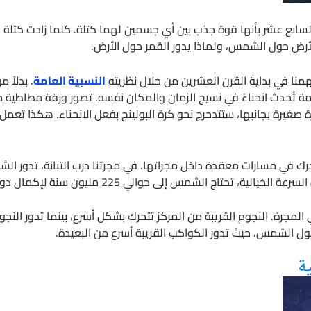
سابع عشر بأنها قوة جذب بين أي جسمين لهما كتلة. كلما زادت كتلة ال
أرض حول الشمس، ولماذا يدور القمر حول الأرض.
همنا في بداية القرن العشرين من خلال نظريته
النسبية العامة
. بدلاً
خمة تُحدث انحناءً في نسيج الزمان والمكان نفسه. تصور ورقة مطاطية م
صغيرة بجانبها، ستتدحرج نحو كرة البولينج بفعل الانحناء. هكذا تعمل
رك في مسارات معقدة داخل مجراتها. في مجرتنا درب التبانة، تدور ال
مجرة. النجوم القريبة من المركز تتحرك بشكل أسرع، بينما تدور النجوم
ول الشمس، حيث تدور الكواكب القريبة أسرع من البعيدة.
ة