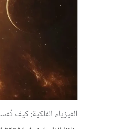
الفيزياء الفلكية: كيف تُف
عندما ننظر إلى السماء في ليلة صافية، نر