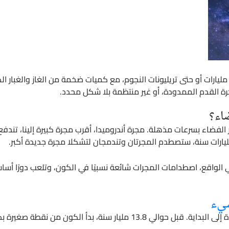
رات أو حتى تريليونات النجوم، مع كميات ضخمة من الغاز والغبار الكو
 كرة القدم الممدودة، أو غير منتظمة بلا شكل محدد.
اء؟
الفضاء بسرعات مذهلة. مجرة أندروميدا، أقرب مجرة كبيرة إلينا، تندفع ب
في الواقع، اصطدامات المجرات شائعة نسبيًا في الكون، وتلعب دورًا أس
شيء
لفهم الحركة الكونية الكبرى، علينا العودة إلى البداية. قبل حوالي 13.8 مليار س