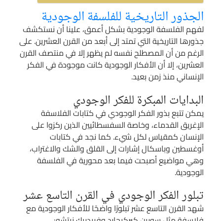
الجذور التاريخية للفلسفة الوجودية
لفهم الفلسفة الوجودية بشكل أعمق، علينا أن نستكشف
جذورها التاريخية التي تمتد إلى أبعد من القرن العشرين. على
الرغم من أن المصطلح نفسه لم يظهر إلا في منتصف القرن
العشرين، إلا أن الأفكار الوجودية كانت موجودة في الفكر
الإنساني منذ زمن بعيد.
البدايات المبكرة للفكر الوجودي
يمكن تتبع بذور الفكر الوجودي في كتابات الفلاسفة
الإغريق القدماء، وخاصة السفسطائيين الذين ركزوا على
الإنسان كمقياس لكل شيء. كما نجد في كتابات
أوغسطين وباسكال إشارات إلى القلق والشك والاغتراب،
وهي مواضيع أصبحت فيما بعد محورية في الفلسفة
الوجودية.
تبلور الفكر الوجودي في القرن التاسع عشر
شهد القرن التاسع عشر تبلورًا واضحًا للأفكار الوجودية مع
فلاسفة مثل سورين كيركيجارد وفريدريك نيتشه: