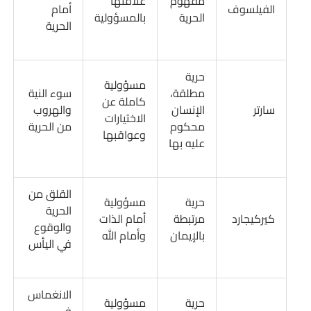
مفهوم
علاقتها
الفيلسوف
أمام
الحرية
بالمسؤولية
الحرية
حرية
مسؤولية
مطلقة،
سوء النية
كاملة عن
سارتر
الإنسان
والهروب
الاختيارات
محكوم
من الحرية
وعواقبها
عليه بها
القلق من
حرية
مسؤولية
الحرية
كيركيجارد
مرتبطة
أمام الذات
والوقوع
بالإيمان
وأمام الله
في اليأس
الانغماس
حرية
مسؤولية