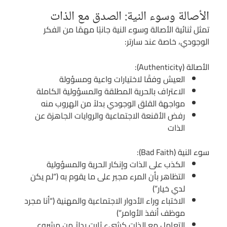
الأصالة وسوء النية: الصدق مع الذات
تمثل ثنائية الأصالة وسوء النية جانبًا مهمًا من الفكر
الوجودي، خاصة عند سارتر:
الأصالة (Authenticity):
العيش وفقًا لاختيارات واعية ومسؤولة
الاعتراف بالحرية المطلقة والمسؤولية الكاملة
مواجهة القلق الوجودي بدلاً من الهروب منه
رفض الأقنعة الاجتماعية والروايات الجاهزة عن
الذات
سوء النية (Bad Faith):
الكذب على الذات وإنكار الحرية والمسؤولية
التظاهر بأن المرء مجبر على ما يقوم به (“لم يكن
لدي خيار”)
الاختباء وراء الأدوار الاجتماعية والمهنية (“أنا مجرد
موظف أنفذ الأوامر”)
التعامل مع الذات كشيء ثابت بدلاً من مشروع