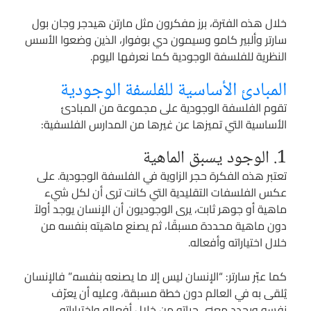
خلال هذه الفترة، برز مفكرون مثل مارتن هيدجر وجان بول
سارتر وألبير كامو وسيمون دي بوفوار، الذين وضعوا الأسس
النظرية للفلسفة الوجودية كما نعرفها اليوم.
المبادئ الأساسية للفلسفة الوجودية
تقوم الفلسفة الوجودية على مجموعة من المبادئ
الأساسية التي تميزها عن غيرها من المدارس الفلسفية:
1. الوجود يسبق الماهية
تعتبر هذه الفكرة حجر الزاوية في الفلسفة الوجودية. على
عكس الفلسفات التقليدية التي كانت ترى أن لكل شيء
ماهية أو جوهر ثابت، يرى الوجوديون أن الإنسان يوجد أولاً
دون ماهية محددة مسبقًا، ثم يصنع ماهيته بنفسه من
خلال اختياراته وأفعاله.
كما عبّر سارتر: “الإنسان ليس إلا ما يصنعه بنفسه.” فالإنسان
يُلقى به في العالم دون خطة مسبقة، وعليه أن يعرّف
نفسه ويحدد معنى حياته من خلال أفعاله واختياراته.