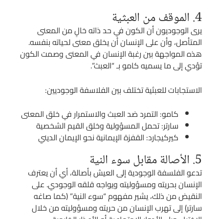
4. الموقف من العبثية
يرى الوجوديون أن الكون في حد ذاته خالٍ من المعنى
المتأصل، وأن على الإنسان أن يخلق معنى لحياته بنفسه.
هذه المواجهة بين رغبة الإنسان في المعنى وصمت الكون
تؤدي إلى ما يسميه كامو بـ “العبث”.
الاستجابات للعبثية تختلف بين الفلاسفة الوجوديين:
كامو: التمرد ضد العبث والاستمرار في خلق المعنى
سارتر: تحمل المسؤولية وخلق القيم الشخصية
كيركيجارد: القفزة الإيمانية نحو الإيمان الديني
5. الأصالة مقابل سوء النية
تدعو الفلسفة الوجودية إلى العيش بأصالة، أي أن يعترف
الإنسان بحريته ومسؤوليته ويواجه قلقه الوجودي. على
النقيض من ذلك، يشير مفهوم “سوء النية” (كما صاغه
سارتر) إلى تهرب الإنسان من حريته ومسؤوليته من خلال