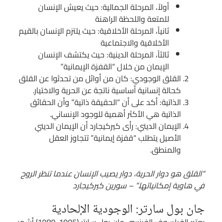
أولاً، المرحلة الجمالية: حيث يعيش الإنسان
للمتعة واللحظة الراهنة
ثانياً، المرحلة الأخلاقية: حيث يلتزم الإنسان بالقيم
الأخلاقية والاجتماعية
ثالثاً، المرحلة الدينية: حيث يكتشف الإنسان
الإيمان من خلال “القفزة الإيمانية”
القلق الوجودي: كان من أوائل من تحدثوا عن القلق
كحالة إنسانية أساسية ناتجة عن الحرية والاختيار.
الذاتية: أكد على أن “الحقيقة ذاتية” وأن الحقائق
الذاتية هي الأكثر أهمية للوجود الإنساني.
الإيمان الديني: رأى كيركيجارد أن الإيمان الديني
الأصيل يتطلب “قفزة إيمانية” تتجاوز العقل
والمنطق.
“القلق هو دوار الحرية، دوار يصيب الإنسان عندما تنظر الروح
في هاوية إمكانياتها.” – سورين كيركيجارد
جان بول سارتر: الوجودية الإلحادية
يعتبر الفيلسوف الفرنسي جان بول سارتر (1905-1980) أشهر