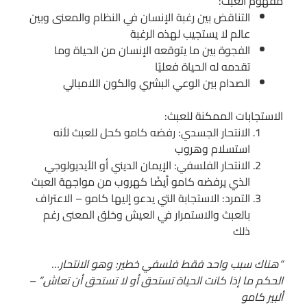
مفهوم العبث:
التناقض بين رغبة الإنسان في النظام والمعنى وبين
عالم لا يستجيب لهذه الرغبة
الفجوة بين ما يتوقعه الإنسان من الحياة وما
تقدمه له الحياة فعليًا
الصدام بين الوعي البشري والكون اللامبالي
الاستجابات الممكنة للعبث:
الانتحار الجسدي: رفضه كامو كحل للعبث لأنه
استسلام وهروب
الانتحار الفلسفي: الإيمان الديني أو الأيديولوجي
الذي يرفضه كامو أيضًا كهروب من مواجهة العبث
التمرد: الاستجابة التي يدعو إليها كامو – الاعتراف
بالعبث والاستمرار في العيش وخلق المعنى رغم
ذلك
“هناك سبب واحد فقط فلسفي خطير: وهو الانتحار…
الحكم ما إذا كانت الحياة تستحق أو لا تستحق أن تعاش.” –
ألبير كامو