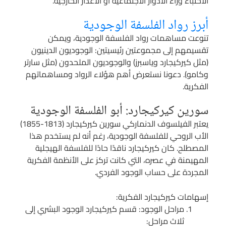
الاختباء وراء الأدوار الاجتماعية أو الأعذار الخارجية.
أبرز رواد الفلسفة الوجودية
تنوعت مساهمات رواد الفلسفة الوجودية، ويمكن
تقسيمهم إلى مجموعتين رئيسيتين: الوجوديون الدينيون
(مثل كيركيجارد وياسبرز) والوجوديون الملحدون (مثل سارتر
وكامو). دعونا نستعرض أهم هؤلاء الرواد ومساهماتهم
الفكرية.
سورين كيركيجارد: أبو الفلسفة الوجودية
يعتبر الفيلسوف الدنماركي سورين كيركيجارد (1813-1855)
الأب الروحي للفلسفة الوجودية، رغم أنه لم يستخدم هذا
المصطلح. كان كيركيجارد ناقدًا حادًا للفلسفة الهيجلية
المهيمنة في عصره، التي كانت تركز على الأنظمة الفكرية
المجردة على حساب الوجود الفردي.
إسهامات كيركيجارد الفكرية:
مراحل الوجود: قسم كيركيجارد الوجود البشري إلى
ثلاث مراحل: