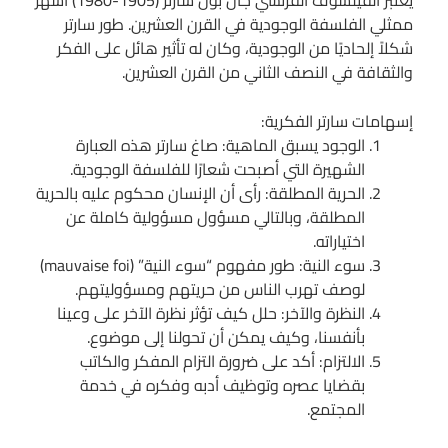
ممثلي الفلسفة الوجودية في القرن العشرين. طور سارتر
شكلاً إلحاديًا من الوجودية، وكان له تأثير هائل على الفكر
والثقافة في النصف الثاني من القرن العشرين.
إسهامات سارتر الفكرية:
الوجود يسبق الماهية: صاغ سارتر هذه العبارة
الشهيرة التي أصبحت شعارًا للفلسفة الوجودية.
الحرية المطلقة: رأى أن الإنسان محكوم عليه بالحرية
المطلقة، وبالتالي مسؤول مسؤولية كاملة عن
اختياراته.
سوء النية: طور مفهوم “سوء النية” (mauvaise foi)
لوصف تهرب الناس من حريتهم ومسؤوليتهم.
النظرة والآخر: حلل كيف تؤثر نظرة الآخر على وعينا
بأنفسنا، وكيف يمكن أن تحولنا إلى موضوع.
الالتزام: أكد على ضرورة التزام المفكر والكاتب
بقضايا عصره وتوظيف أدبه وفكره في خدمة
المجتمع.