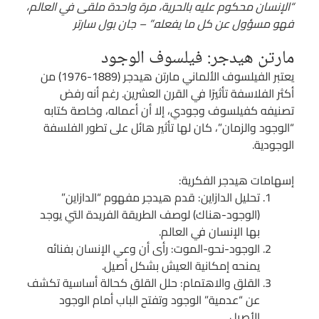
“الإنسان محكوم عليه بالحرية، مرة واحدة ملقى في العالم،
فهو مسؤول عن كل ما يفعله.” – جان بول سارتر
مارتن هيدجر: فيلسوف الوجود
يعتبر الفيلسوف الألماني مارتن هيدجر (1889-1976) من
أكثر الفلاسفة تأثيرًا في القرن العشرين. رغم أنه رفض
تصنيفه كفيلسوف وجودي، إلا أن أعماله، وخاصة كتابه
“الوجود والزمان”، كان لها تأثير هائل على تطور الفلسفة
الوجودية.
إسهامات هيدجر الفكرية:
تحليل الدازاين: قدم هيدجر مفهوم “الدازاين”
(الوجود-هناك) لوصف الطريقة الفريدة التي يوجد
بها الإنسان في العالم.
الوجود-نحو-الموت: رأى أن وعي الإنسان بفنائه
يمنحه إمكانية العيش بشكل أصيل.
القلق والاهتمام: حلل القلق كحالة أساسية تكشف
عن “عدمية” الوجود وتفتح الباب أمام الوجود
الأصيل.