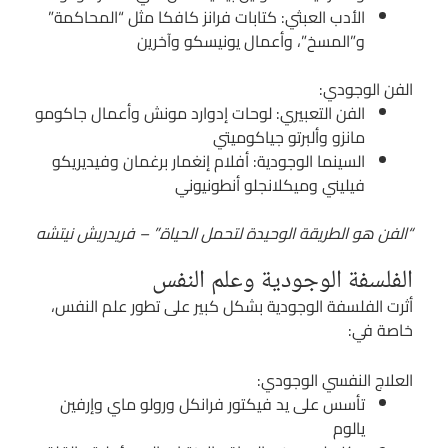
الأدب العبثي: كتابات فرانز كافكا مثل “المحاكمة”
و”المسخ”، وأعمال يونيسكو وآخرين
الفن الوجودي:
الفن التعبيري: لوحات إدوارد مونش وأعمال جاكومو
مانزو وألبرتو جياكوميتي
السينما الوجودية: أفلام إنغمار برغمان وفيديريكو
فيليني وميكلانجلو أنطونيوني
“الفن هو الطريقة الوحيدة لتحمل الحياة.” – فريدريش نيتشه
الفلسفة الوجودية وعلم النفس
أثرت الفلسفة الوجودية بشكل كبير على تطور علم النفس،
خاصة في:
العلاج النفسي الوجودي:
تأسس على يد فيكتور فرانكل ورولو ماي وإرفين
يالوم