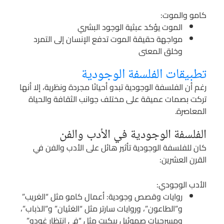
كامو والموت:
الموت يؤكد عبثية الوجود البشري
مواجهة حقيقة الموت تدفع الإنسان إلى التمرد
وخلق المعنى
تطبيقات الفلسفة الوجودية
رغم أن الفلسفة الوجودية تبدو أحيانًا مجردة ونظرية، إلا أنها
تركت بصمات عميقة على مختلف جوانب الثقافة والحياة
المعاصرة.
الفلسفة الوجودية في الأدب والفن
كان للفلسفة الوجودية تأثير هائل على الأدب والفن في
القرن العشرين:
الأدب الوجودي:
روايات وقصص وجودية: أعمال كامو مثل “الغريب”
و”الطاعون”، وروايات سارتر مثل “الغثيان” و”الذباب”،
ومسرحيات صموئيل بيكيت مثل “في انتظار غودو”