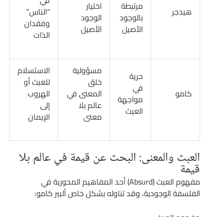
في
مرتبطة
اختيار
هيدجر
“الناس”
بالوجود
الوجود
وفقدان
الأصيل
الأصيل
الذات
مسؤولية
الاستسلام
حرية
خلق
للعبث أو
في
كامو
المعنى في
الهروب
مواجهة
عالم بلا
إلى
العبث
معنى
الإيمان
العبث والمعنى: البحث عن قيمة في عالم بلا
قيمة
مفهوم العبث (Absurd) أحد المفاهيم المحورية في
الفلسفة الوجودية، وقد تناوله بشكل خاص ألبير كامو: