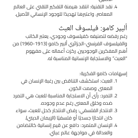
نقد التقنية: انتقد هيمنة التفكير التقني على العالم
المعاصر، واعتبرها تهديدًا للوجود الإنساني الأصيل.
ألبير كامو: فيلسوف العبث
رغم رفضه لتصنيفه كفيلسوف وجودي، يعتبر الكاتب
والفيلسوف الفرنسي-الجزائري ألبير كامو (1913-1960) من
أهم المفكرين الوجوديين. ركزت أعماله على مفهوم
“العبث” والاستجابة الإنسانية المناسبة له.
إسهامات كامو الفكرية:
العبث: استكشف التناقض بين رغبة الإنسان في
المعنى وصمت الكون.
التمرد: رأى أن الاستجابة المناسبة للعبث هي التمرد
ضده وخلق المعنى رغم عدم وجوده.
الانتحار الفلسفي: رفض الانتحار كحل للعبث، سواء
كان انتحارًا جسديًا أو فلسفيًا (الإيمان الديني).
الإنسان المتمرد: دافع عن قيم إنسانية كالتضامن
والعدالة في مواجهة عالم عبثي.