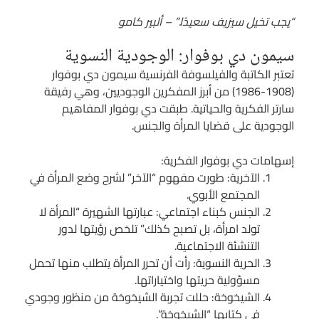
“يجب تخيل سيزيف سعيدًا.” – ألبير كامو
سيمون دي بوفوار: الوجودية النسوية
تعتبر الكاتبة والفيلسوفة الفرنسية سيمون دي بوفوار
(1908-1986) من أبرز المفكرين الوجوديين، وهي رفيقة
سارتر الفكرية والحياتية. طبقت دي بوفوار المفاهيم
الوجودية على قضايا المرأة والجنس.
إسهامات دي بوفوار الفكرية:
الآخرية: طورت مفهوم “الآخر” لشرح وضع المرأة في
المجتمع الأبوي.
الجنس كبناء اجتماعي: عبارتها الشهيرة “المرأة لا
تولد امرأة، بل تصبح كذلك” تلخص رؤيتها لدور
التنشئة الاجتماعية.
الحرية النسوية: رأت أن تحرر المرأة يتطلب منها تحمل
مسؤولية حريتها واختياراتها.
الشيخوخة: حللت تجربة الشيخوخة من منظور وجودي
في كتابها “الشيخوخة”.