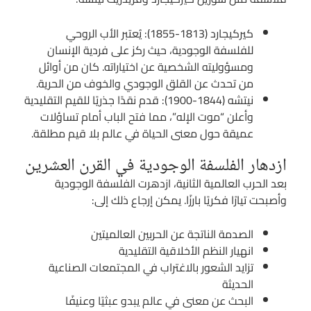
كيركيجارد (1813-1855): يُعتبر الأب الروحي
للفلسفة الوجودية، حيث ركز على فردية الإنسان
ومسؤوليته الشخصية عن اختياراته. كان من أوائل
من تحدث عن القلق الوجودي والخوف من الحرية.
نيتشه (1844-1900): قدم نقدًا جذريًا للقيم التقليدية
وأعلن “موت الإله”، مما فتح الباب أمام تساؤلات
عميقة حول معنى الحياة في عالم بلا قيم مطلقة.
ازدهار الفلسفة الوجودية في القرن العشرين
بعد الحرب العالمية الثانية، ازدهرت الفلسفة الوجودية
وأصبحت تيارًا فكريًا بارزًا. يمكن إرجاع ذلك إلى:
الصدمة الناتجة عن الحربين العالميتين
انهيار النظم الأخلاقية التقليدية
تزايد الشعور بالاغتراب في المجتمعات الصناعية
الحديثة
البحث عن معنى في عالم يبدو عبثيًا وعنيفًا