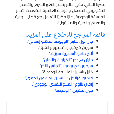
عصرنا الحالي. ففي عالم يتسم بالتغير السريع والتقدم
التكنولوجي المذهل والأزمات العالمية المتعددة، تقدم
الفلسفة الوجودية إطارًا فكريًا للتعامل مع قضايا الهوية
والمعنى والحرية والمسؤولية.
قائمة المراجع للاطلاع على المزيد
جان بول سارتر “الوجودية مذهب إنساني”.
سورين كيركيجارد “مفهوم القلق”.
ألبير كامو “أسطورة سيزيف”.
مارتن هيدجر “الكينونة والزمان”.
سيمون دي بوفوار “الجنس الآخر”.
كارل ياسبرز “الفلسفة الوجودية”.
فيكتور فرانكل “الإنسان يبحث عن المعنى”.
إرفين يالوم “العلاج النفسي الوجودي”.
جون مكوري “الوجودية”.