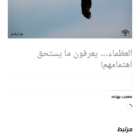
العظماء… يعرفون ما يستحق
اهتمامهم!
معجب بهذه:
جاري
التحميل…
مرتبط