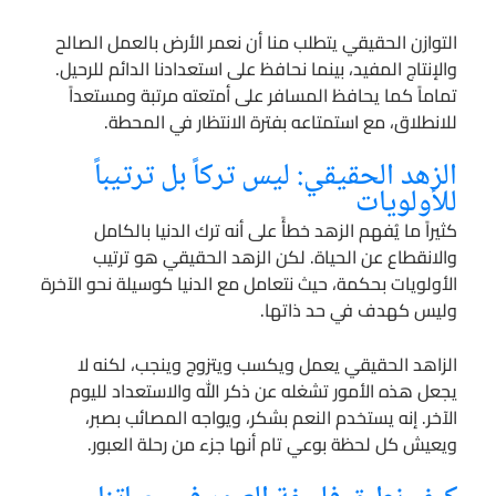
التوازن الحقيقي يتطلب منا أن نعمر الأرض بالعمل الصالح
والإنتاج المفيد، بينما نحافظ على استعدادنا الدائم للرحيل.
تماماً كما يحافظ المسافر على أمتعته مرتبة ومستعداً
للانطلاق، مع استمتاعه بفترة الانتظار في المحطة.
الزهد الحقيقي: ليس تركاً بل ترتيباً
للأولويات
كثيراً ما يُفهم الزهد خطأً على أنه ترك الدنيا بالكامل
والانقطاع عن الحياة. لكن الزهد الحقيقي هو ترتيب
الأولويات بحكمة، حيث نتعامل مع الدنيا كوسيلة نحو الآخرة
وليس كهدف في حد ذاتها.
الزاهد الحقيقي يعمل ويكسب ويتزوج وينجب، لكنه لا
يجعل هذه الأمور تشغله عن ذكر الله والاستعداد لليوم
الآخر. إنه يستخدم النعم بشكر، ويواجه المصائب بصبر،
ويعيش كل لحظة بوعي تام أنها جزء من رحلة العبور.