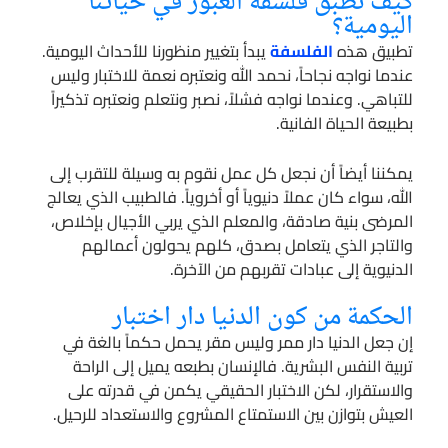
كيف نطبق فلسفة العبور في حياتنا
اليومية؟
تطبيق هذه
الفلسفة
يبدأ بتغيير منظورنا للأحداث اليومية.
عندما نواجه نجاحاً، نحمد الله ونعتبره نعمة للاختبار وليس
للتباهي. وعندما نواجه فشلاً، نصبر ونتعلم ونعتبره تذكيراً
بطبيعة الحياة الفانية.
يمكننا أيضاً أن نجعل كل عمل نقوم به وسيلة للتقرب إلى
الله، سواء كان عملاً دنيوياً أو أخروياً. فالطبيب الذي يعالج
المرضى بنية صادقة، والمعلم الذي يربي الأجيال بإخلاص،
والتاجر الذي يتعامل بصدق، كلهم يحولون أعمالهم
الدنيوية إلى عبادات تقربهم من الآخرة.
الحكمة من كون الدنيا دار اختبار
إن جعل الدنيا دار ممر وليس مقر يحمل حكماً بالغة في
تربية النفس البشرية. فالإنسان بطبعه يميل إلى الراحة
والاستقرار، لكن الاختبار الحقيقي يكمن في قدرته على
العيش بتوازن بين الاستمتاع المشروع والاستعداد للرحيل.