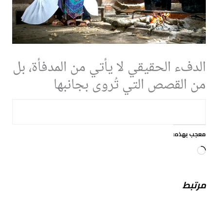
الدفء الحقيقي لا يأتي من المدفأة، بل
من القصص التي تُروى بجانبها
معجب بهذه:
جاري
التحميل…
مرتبط