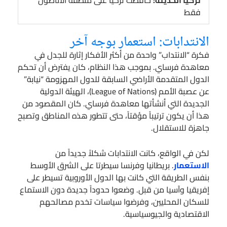
تركيا الحديثة:
حافظت تركيا على منطقة الأناضول
فقط
الانتدابات: استعمار بوجه آخر
فكرة “الانتداب” واحدة من أكثر الأفكار إثارة للجدل في
معاهدة فرساي. بموجب هذا النظام، كان يفترض أن تحكم
الدول المتقدمة الأراضي السابقة للدول المهزومة “نيابة”
عن عصبة الأمم (League of Nations)، الهيئة الدولية
الجديدة التي أنشأتها معاهدة فرساي. كان المقصود من
هذا أن يكون ترتيباً مؤقتاً، حتى تتطور هذه المناطق وتصبح
جاهزة للاستقلال.
لكن في الواقع، كانت الانتدابات شكلاً جديداً من
الاستعمار
. بريطانيا وفرنسا سيطرتا على الشرق الأوسط
بنفس الطريقة التي كانت بها الدول الأوروبية تسيطر على
إفريقيا وآسيا من قبل. وضعوا حدوداً جديدة دون الاستماع
للسكان المحليين، وفرضوا سياسات تخدم مصالحهم
الاقتصادية والجيوسياسية.