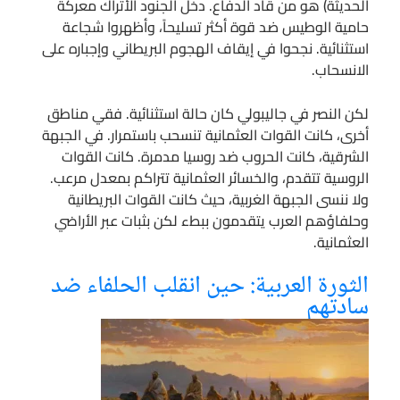
الحديثة) هو من قاد الدفاع. دخل الجنود الأتراك معركة
حامية الوطيس ضد قوة أكثر تسليحاً، وأظهروا شجاعة
استثنائية. نجحوا في إيقاف الهجوم البريطاني وإجباره على
الانسحاب.
لكن النصر في جاليبولي كان حالة استثنائية. فقي مناطق
أخرى، كانت القوات العثمانية تنسحب باستمرار. في الجبهة
الشرقية، كانت الحروب ضد روسيا مدمرة. كانت القوات
الروسية تتقدم، والخسائر العثمانية تتراكم بمعدل مرعب.
ولا ننسى الجبهة الغربية، حيث كانت القوات البريطانية
وحلفاؤهم العرب يتقدمون ببطء لكن بثبات عبر الأراضي
العثمانية.
الثورة العربية: حين انقلب الحلفاء ضد
سادتهم