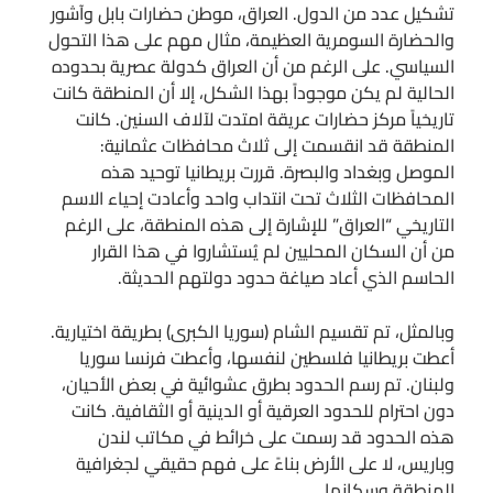
تشكيل عدد من الدول. العراق، موطن حضارات بابل وآشور
والحضارة السومرية العظيمة، مثال مهم على هذا التحول
السياسي. على الرغم من أن العراق كدولة عصرية بحدوده
الحالية لم يكن موجوداً بهذا الشكل، إلا أن المنطقة كانت
تاريخياً مركز حضارات عريقة امتدت لآلاف السنين. كانت
المنطقة قد انقسمت إلى ثلاث محافظات عثمانية:
الموصل وبغداد والبصرة. قررت بريطانيا توحيد هذه
المحافظات الثلاث تحت انتداب واحد وأعادت إحياء الاسم
التاريخي “العراق” للإشارة إلى هذه المنطقة، على الرغم
من أن السكان المحليين لم يُستشاروا في هذا القرار
الحاسم الذي أعاد صياغة حدود دولتهم الحديثة.
وبالمثل، تم تقسيم الشام (سوريا الكبرى) بطريقة اختيارية.
أعطت بريطانيا فلسطين لنفسها، وأعطت فرنسا سوريا
ولبنان. تم رسم الحدود بطرق عشوائية في بعض الأحيان،
دون احترام للحدود العرقية أو الدينية أو الثقافية. كانت
هذه الحدود قد رسمت على خرائط في مكاتب لندن
وباريس، لا على الأرض بناءً على فهم حقيقي لجغرافية
المنطقة وسكانها.