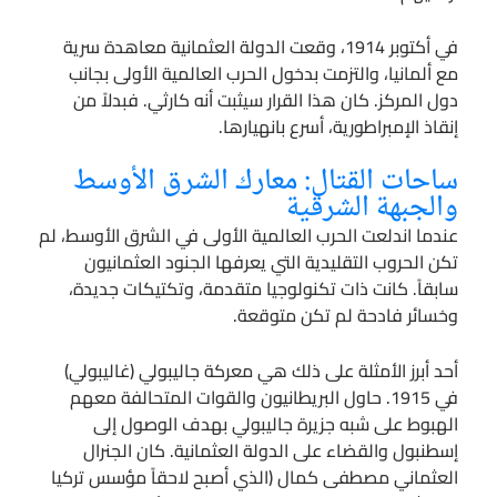
في أكتوبر 1914، وقعت الدولة العثمانية معاهدة سرية
مع ألمانيا، والتزمت بدخول الحرب العالمية الأولى بجانب
دول المركز. كان هذا القرار سيثبت أنه كارثي. فبدلاً من
إنقاذ الإمبراطورية، أسرع بانهيارها.
ساحات القتال: معارك الشرق الأوسط
والجبهة الشرقية
عندما اندلعت الحرب العالمية الأولى في الشرق الأوسط، لم
تكن الحروب التقليدية التي يعرفها الجنود العثمانيون
سابقاً. كانت ذات تكنولوجيا متقدمة، وتكتيكات جديدة،
وخسائر فادحة لم تكن متوقعة.
أحد أبرز الأمثلة على ذلك هي معركة جاليبولي (غاليبولي)
في 1915. حاول البريطانيون والقوات المتحالفة معهم
الهبوط على شبه جزيرة جاليبولي بهدف الوصول إلى
إسطنبول والقضاء على الدولة العثمانية. كان الجنرال
العثماني مصطفى كمال (الذي أصبح لاحقاً مؤسس تركيا