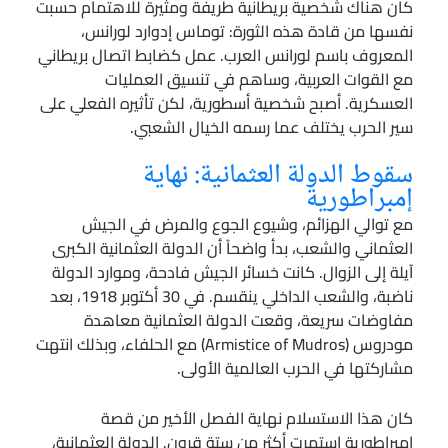
كان هناك شخصية بريطانية طريفة ومثيرة للاهتمام حسبت
نفسها من قادة هذه الثورة: توماس إدوارد لورانس،
المعروف باسم لورانس العرب. عمل كضابط اتصال بريطاني
مع القوات العربية، وساهم في تنسيق العمليات
العسكرية. أصبح شخصية أسطورية، لكن تأثيره الفعلي على
سير الحرب يختلف عما رسمه الخيال الشعبي.
سقوط الدولة العثمانية: نهاية
إمبراطورية
مع توالي الهزائم، وشيوع الجوع والمرض في الجيش
العثماني والشعب، بدأ واضحاً أن الدولة العثمانية الكبرى
آيلة إلى الزوال. كانت خسائر الجيش فادحة، وموارد الدولة
ناضبة، والشعب الداخلي ينقسم. في 30 أكتوبر 1918، بعد
مفاوضات سريعة، وقعت الدولة العثمانية معاهدة
مودروس (Armistice of Mudros) مع الحلفاء، وبذلك انتهت
مشاركتها في الحرب العالمية الأولى.
كان هذا الاستسلام نهاية الفصل الأخير من قصة
إمبراطورية استمرت أكثر من ستة قرون. الدولة العثمانية،