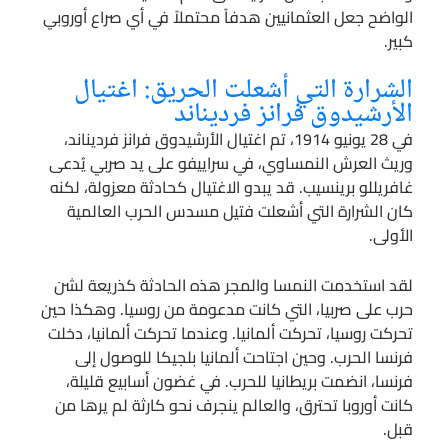
الواضح جعل العثمانيين هدفاً محتملاً في أي صراع أوروبي
كبير.
الشرارة التي أشعلت الحريق: اغتيال
الأرشيدوق فرانز فرديناند
في 28 يونيو 1914، تم اغتيال الأرشيدوق فرانز فرديناند،
وريث العرش النمساوي، في سراييفو على يد صربي يُدعى
غافريللو برينسيب. قد يبدو الاغتيال كحادثة معزولة، لكنه
كان الشرارة التي أشعلت فتيل مسدس الحرب العالمية
الأولى.
لقد استخدمت النمسا والمجر هذه الحادثة كذريعة لشن
حرب على صربيا، التي كانت مدعومة من روسيا. وهكذا حين
تحركت روسيا، تحركت ألمانيا. وعندما تحركت ألمانيا، دخلت
فرنسا الحرب. وحين اجتاحت ألمانيا بلجيكا للوصول إلى
فرنسا، انضمت بريطانيا للحرب. في غضون أسابيع قليلة،
كانت أوروبا تحترق، والعالم ينجرف نحو كارثة لم يرها من
قبل.