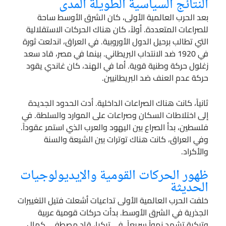
النتائج السياسية الطويلة المدى
بعد الحرب العالمية الأولى، كان الشرق الأوسط ساحة
للصراعات المتعددة. أولاً، كان هناك الحركات الاستقلالية
التي تطالب برحيل الدول الأوروبية. في العراق، اندلعت ثورة
في 1920 ضد الانتداب البريطاني. بينما في مصر، قاد سعد
زغلول حركة وطنية قوية. أما في الهند، كان غاندي يقود
حركة عدم العنف ضد البريطانيين.
ثانياً، كانت هناك الصراعات الداخلية. أدت الحدود الجديدة
إلى اختلاطات السكان وصراعات على الموارد والسلطة. في
فلسطين، بدأ الصراع بين اليهود والعرب الذي استمر عقوداً.
وفي العراق، كانت هناك توترات بين الشيعة والسنة
والأكراد.
ظهور الحركات القومية والإيديولوجيات
الحديثة
خلفت الحرب العالمية الأولى تداعيات أشعلت فتيل التغييرات
الجذرية في الشرق الأوسط. بدأت حركات قومية عربية
وتركية تشهد نمواً سريعاً. في تركيا، قاد مصطفى كمال