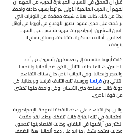
قبل أن نتعمق في الأسباب المباشرة للحرب، من المهم أن
نفهم أن الحرب العالمية الأولى لم تبدأ بسبب حادثة واحدة.
بدلاً من ذلك، كانت هناك شبكة معقدة من التوترات التي
تراكمت على مدى عقود. تصور الأوضاع في أوروبا في أوائل
القرن العشرين: إمبراطوريات قوية تتنافس على النفوذ
العالمي، أحلاف عسكرية متشابكة، وسباق تسلح لا
يتوقف.
كانت أوروبا مقسمة إلى معسكرين رئيسيين. في أحد
الجانبين، هناك الحلف الثلاثي الذي ضم ألمانيا والنمسا
والمجر وإيطاليا. وفي الجانب الآخر، كان هناك التفاهم
الثنائي بين
فرنسا
وروسيا، تلاه ائتلاف فرنسا وبريطانيا. كل
دولة كانت مسلحة حتى الأسنان، وكل واحدة منها تخشى
من قوة الأخرى.
والآن، ركز انتباهك على هذه النقطة المهمة: الإمبراطورية
العثمانية في تلك الفترة كانت تتفكك ببطء. لقد فقدت
الكثير من أراضيها في البلقان، وكانت اقتصاديتها تتدهور،
وكانت تعتمد بشكل متزايد على دعم ألمانيا. هذا الضعف