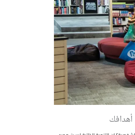
 أهدافك
خصية؟ إن التنمية الذاتية ليست مجرد