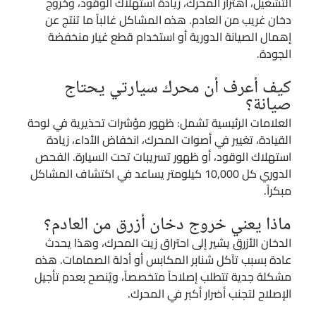
التشغيل، اهتزاز المحرك، زيادة استهلاك الوقود، وخروج
دخان غريب من العادم. هذه المشاكل غالباً ما تنتج عن
إهمال الصيانة الدورية أو استخدام قطع غيار منخفضة
الجودة.
كيف أعرف أن محرك سيارتي يحتاج
صيانة؟
العلامات الرئيسية تشمل: ظهور مؤشرات تحذيرية في لوحة
القيادة، تغيير في أصوات المحرك، انخفاض الأداء، زيادة
استهلاك الوقود، أو ظهور تسريبات تحت السيارة. الفحص
الدوري كل 10,000 كيلومتر يساعد في اكتشاف المشاكل
مبكراً.
ماذا يعني خروج دخان أزرق من العادم؟
الدخان الأزرق يشير إلى احتراق زيت المحرك، وهذا يحدث
عادة بسبب تآكل شنابر المكابس أو أدلة الصمامات. هذه
مشكلة جدية تتطلب إصلاحاً متخصصاً، ويُنصح بعدم تأجيل
الإصلاح لتجنب أضرار أكبر في المحرك.