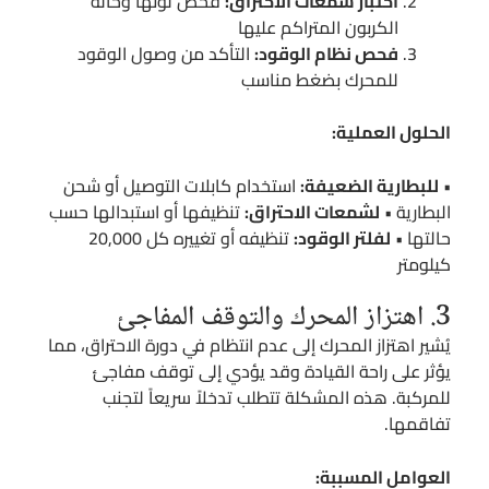
اختبار شمعات الاحتراق:
فحص لونها وحالة
الكربون المتراكم عليها
فحص نظام الوقود:
التأكد من وصول الوقود
للمحرك بضغط مناسب
الحلول العملية:
•
للبطارية الضعيفة:
استخدام كابلات التوصيل أو شحن
البطارية •
لشمعات الاحتراق:
تنظيفها أو استبدالها حسب
حالتها •
لفلتر الوقود:
تنظيفه أو تغييره كل 20,000
كيلومتر
3. اهتزاز المحرك والتوقف المفاجئ
يُشير اهتزاز المحرك إلى عدم انتظام في دورة الاحتراق، مما
يؤثر على راحة القيادة وقد يؤدي إلى توقف مفاجئ
للمركبة. هذه المشكلة تتطلب تدخلاً سريعاً لتجنب
تفاقمها.
العوامل المسببة: