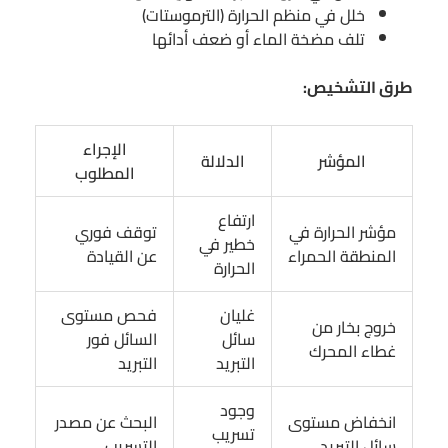
خلل في منظم الحرارة (الترموستات)
تلف مضخة الماء أو ضعف أدائها
طرق التشخيص:
الإجراء
المؤشر
الدلالة
المطلوب
ارتفاع
مؤشر الحرارة في
توقف فوري
خطير في
المنطقة الحمراء
عن القيادة
الحرارة
غليان
فحص مستوى
خروج بخار من
سائل
السائل فور
غطاء المحرك
التبريد
التبريد
وجود
انخفاض مستوى
البحث عن مصدر
تسريب
سائل التبريد
التسريب