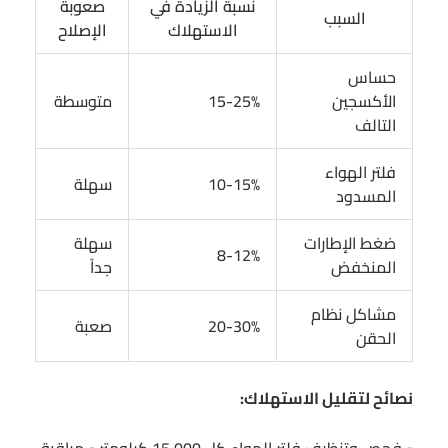
نسبة الزيادة في
صعوبة
السبب
الاستهلاك
الإصلاح
حساس
الأكسجين
15-25%
متوسطة
التالف
فلتر الهواء
10-15%
سهلة
المسدود
ضغط الإطارات
سهلة
8-12%
المنخفض
جداً
مشاكل نظام
20-30%
صعبة
الحقن
نصائح لتقليل الاستهلاك:
• فحص وتنظيف فلتر الهواء كل 15,000 كيلومتر • مراقبة