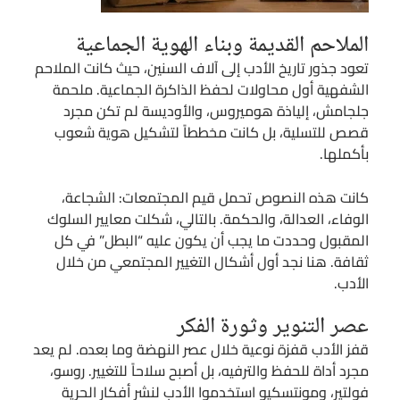
الملاحم القديمة وبناء الهوية الجماعية
تعود جذور تاريخ الأدب إلى آلاف السنين، حيث كانت الملاحم
الشفهية أول محاولات لحفظ الذاكرة الجماعية. ملحمة
جلجامش، إلياذة هوميروس، والأوديسة لم تكن مجرد
قصص للتسلية، بل كانت مخططاً لتشكيل هوية شعوب
بأكملها.
كانت هذه النصوص تحمل قيم المجتمعات: الشجاعة،
الوفاء، العدالة، والحكمة. بالتالي، شكلت معايير السلوك
المقبول وحددت ما يجب أن يكون عليه “البطل” في كل
ثقافة. هنا نجد أول أشكال التغيير المجتمعي من خلال
الأدب.
عصر التنوير وثورة الفكر
قفز الأدب قفزة نوعية خلال عصر النهضة وما بعده. لم يعد
مجرد أداة للحفظ والترفيه، بل أصبح سلاحاً للتغيير. روسو،
فولتير، ومونتسكيو استخدموا الأدب لنشر أفكار الحرية