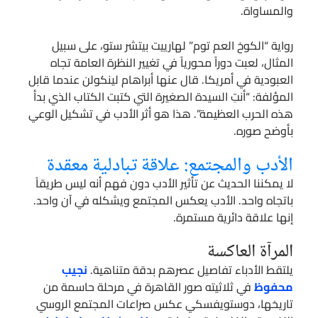
والمساواة.
رواية “الكوخ العم توم” لهارييت بيتشر ستو، على سبيل
المثال، لعبت دوراً محورياً في تغيير النظرة العامة تجاه
العبودية في أمريكا. قال عنها أبراهام لينكولن عندما قابل
المؤلفة: “أنتِ السيدة الصغيرة التي كتبت الكتاب الذي بدأ
هذه الحرب العظيمة”. هذا هو أثر الأدب في تشكيل الوعي
بأوضح صوره.
الأدب والمجتمع: علاقة تبادلية معقدة
لا يمكننا الحديث عن تأثير الأدب دون فهم أنه ليس طريقاً
باتجاه واحد. الأدب يعكس المجتمع ويشكله في آن واحد.
إنها علاقة دائرية مستمرة.
المرآة العاكسة
يلتقط الأدباء تفاصيل عصرهم بدقة متناهية.
نجيب
محفوظ
في ثلاثيته صور القاهرة في مرحلة حاسمة من
تاريخها، دوستويفسكي عكس صراعات المجتمع الروسي