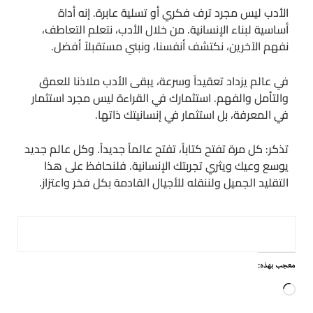
الأدب ليس مجرد ترف فكري أو تسلية عابرة. إنه أداة
أساسية لبناء الإنسانية. من خلال الأدب، نتعلم التعاطف،
نفهم الآخرين، نكتشف أنفسنا، ونبني مستقبلاً أفضل.
في عالم يزداد تعقيداً وسرعة، يبقى الأدب ملاذنا للعمق
والتأمل والفهم. استثمارك في القراءة ليس مجرد استثمار
في المعرفة، بل استثمار في إنسانيتك ذاتها.
تذكر: كل مرة تفتح كتاباً، تفتح عالماً جديداً. وكل عالم جديد
يوسع وعيك ويثري تجربتك الإنسانية. فلنحافظ على هذا
التقليد الجميل ولننقله للأجيال القادمة بكل فخر واعتزاز.
معجب بهذه:
جاري
التحميل…