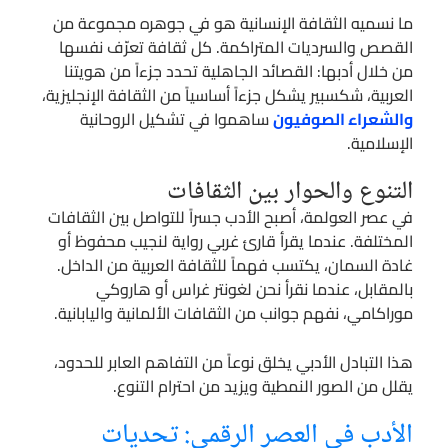
ما نسميه الثقافة الإنسانية هو في جوهره مجموعة من
القصص والسرديات المتراكمة. كل ثقافة تعرّف نفسها
من خلال أدبها: القصائد الجاهلية تحدد جزءاً من هويتنا
العربية، شكسبير يشكل جزءاً أساسياً من الثقافة الإنجليزية،
والشعراء الصوفيون
ساهموا في تشكيل الروحانية
الإسلامية.
التنوع والحوار بين الثقافات
في عصر العولمة، أصبح الأدب جسراً للتواصل بين الثقافات
المختلفة. عندما يقرأ قارئ غربي رواية لنجيب محفوظ أو
غادة السمان، يكتسب فهماً للثقافة العربية من الداخل.
بالمقابل، عندما نقرأ نحن لغونتر غراس أو هاروكي
موراكامي، نفهم جوانب من الثقافات الألمانية واليابانية.
هذا التبادل الأدبي يخلق نوعاً من التفاهم العابر للحدود،
يقلل من الصور النمطية ويزيد من احترام التنوع.
الأدب في العصر الرقمي: تحديات