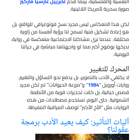
النفسية والفلسفية، بينما قدم
غابرييل غارسيا ماركيز
صورة سحرية لأمريكا اللاتينية.
لكن هذا الانعكاس ليس مجرد نسخ فوتوغرافي للواقع، بل
هو إعادة تشكيل فنية تسمح لنا برؤية أنفسنا من زاوية
مختلفة. عندما نرى مشاكلنا الاجتماعية منعكسة في رواية،
ندركها بوضوح أكبر مما لو واجهناها مباشرة في حياتنا
اليومية.
المحرك للتغيير
لا يكتفي الأدب بالتصوير، بل يدفع نحو التساؤل والتغيير.
روايات أورويل “
1984
” و”مزرعة الحيوانات” لم تكن مجرد
قصص خيالية، بل كانت تحذيرات قوية من الأنظمة
الشمولية. حتى اليوم، نستخدم مصطلحات من هذه
الروايات مثل “الأخ الأكبر” لوصف المراقبة المفرطة.
آليات التأثير: كيف يعيد الأدب برمجة
عقولنا؟