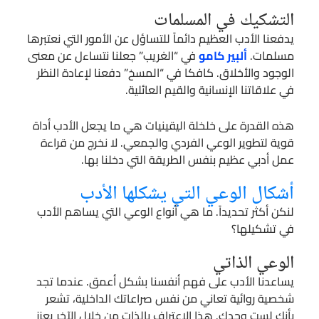
التشكيك في المسلمات
يدفعنا الأدب العظيم دائماً للتساؤل عن الأمور التي نعتبرها
مسلمات.
ألبير كامو
في “الغريب” جعلنا نتساءل عن معنى
الوجود والأخلاق. كافكا في “المسخ” دفعنا لإعادة النظر
في علاقاتنا الإنسانية والقيم العائلية.
هذه القدرة على خلخلة اليقينيات هي ما يجعل الأدب أداة
قوية لتطوير الوعي الفردي والجمعي. لا نخرج من قراءة
عمل أدبي عظيم بنفس الطريقة التي دخلنا بها.
أشكال الوعي التي يشكلها الأدب
لنكن أكثر تحديداً. ما هي أنواع الوعي التي يساهم الأدب
في تشكيلها؟
الوعي الذاتي
يساعدنا الأدب على فهم أنفسنا بشكل أعمق. عندما تجد
شخصية روائية تعاني من نفس صراعاتك الداخلية، تشعر
بأنك لست وحدك. هذا الاعتراف بالذات من خلال الآخر يعزز