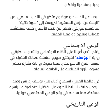
وعينا بمشاعرنا وأفكارنا.
البحث عن الذات هو موضوع متكرر في الأدب العالمي، من
“البحث عن الزمن المفقود” لبروست إلى “سيرة ذاتية”
لماكسيم غوركي. نتعلم من هذه الأعمال كيف نستكشف
هوياتنا ونفهم دوافعنا الخفية.
الوعي الاجتماعي
يفتح الأدب أعيننا على الظلم الاجتماعي والتفاوت الطبقي.
رواية “
البؤساء
” لفيكتور هوجو كشفت معاناة الفقراء في
فرنسا القرن التاسع عشر، بينما صورت روايات تشارلز ديكنز
قسوة الثورة الصناعية على الطبقة العاملة.
في عالمنا العربي، استطاع أدباء مثل يوسف إدريس وعبد
الرحمن منيف تسليط الضوء على قضايا اجتماعية وسياسية
معقدة، مما ساهم في رفع الوعي المجتمعي حولها.
الوعي التاريخي