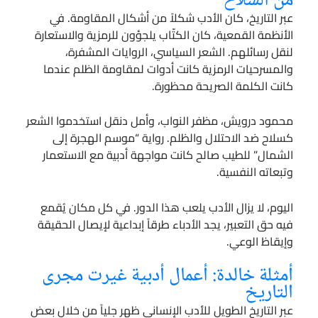
من السلاح
عبر التاريخ، كان الأدب شكلاً من أشكال المقاومة. في
الأنظمة القمعية، كان الكتّاب يلجؤون للرمزية والاستعارة
لنقل رسائلهم. الشعر السياسي، الروايات المشفرة،
والمسرحيات الرمزية كانت أدوات لمقاومة الظلم عندما
كانت الكلمة الصريحة محظورة.
محمود درويش، مظفر النواب، وأمل دنقل استخدموا الشعر
كسلاح ضد الاحتلال والظلم. رواية “موسم الهجرة إلى
الشمال” للطيب صالح كانت مواجهة أدبية مع الاستعمار
وتبعاته النفسية.
اليوم، لا يزال الأدب يلعب هذا الدور. في كل مكان يُقمع
فيه حق التعبير، يجد الأدباء طرقاً إبداعية لإيصال الحقيقة
وإيقاظ الوعي.
أمثلة خالدة: أعمال أدبية غيرت مجرى
التاريخ
عبر التاريخ الطويل للأدب الإنساني ظهر جلياً من خلال بعض